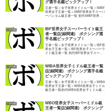
グ選手名鑑ピックアップ！
王者一覧＞女子世界タイトル一覧＞IWBF
世界女子王者一覧＞IWBF世界女子スーパ
ーバンタム級王者一覧 初代IWBF世界女
子スーパーバンタム級王者 エラ・ヌニ
ェス(米)第2代IWBF世界女子スーパーバン
タム級王者 レオナ・ブラウン(米) ...
IBF世界女子スーパーライト級王
記録関連
者一覧(記録関連) ボクシング選
手名鑑ピックアップ！
王者一覧＞女子世界タイトル一覧＞IBF世
界女子王者一覧＞IBF世界女子スーパーラ
イト級王者一覧 初代IBF世界女子スーパ
ーライト級王者 ミリアム・ラマール
(仏)第2代IBF世界女子スーパーライト級
王者 マリサ・ガブリエラ・ヌニェス(亜)
WIBA世界女子ミドル級王者一覧
記録関連
第...
(記録関連) ボクシング選手名鑑
ピックアップ！
王者一覧＞女子世界タイトル一覧＞WIBA
世界女子王者一覧＞WIBA世界女子ミドル
級王者一覧初代WIBA世界女子ミドル級王
者 メアリー・アン・アルマガー(米)第
2代WIBA世界女子ミドル級王者 レティ
シア・ロビンソン(米)第3代WIBA世...
WBO世界女子スーパーミドル級
記録関連
王者一覧(記録関連) ボクシング