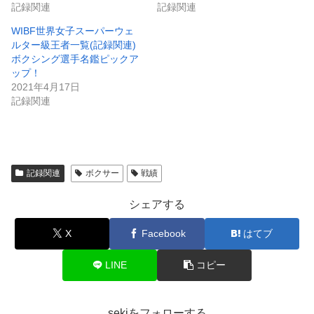
記録関連
記録関連
WIBF世界女子スーパーウェ
ルター級王者一覧(記録関連)
ボクシング選手名鑑ピックア
ップ！
2021年4月17日
記録関連
記録関連
ボクサー
戦績
シェアする
X
Facebook
はてブ
LINE
コピー
sekiをフォローする