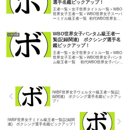
選手名鑑ピックアップ！
王者一覧＞女子世界タイトル一覧＞WBO
世界女子王者一覧＞WBO世界女子スーパ
ーミドル級王者一覧 初代WBO世界女子
スーパーミドル級世界王者 クリスティ
ーナ・ハマー(独)第2代WBO世界女子スー
パーミドル級世界王者 フェムケ・ハー
WBO世界女子バンタム級王者一
記録関連
マンズ(ベ...
覧(記録関連) ボクシング選手名
鑑ピックアップ！
王者一覧＞女子世界タイトル一覧＞WBO
世界女子王者一覧＞WBO世界女子バンタ
ム級王者一覧 初代WBO世界女子バンタ
ム級王者 カリーシャ・ウェスト(米)第2
代WBO世界女子バンタム級王者 ダニエ
ラ・ベルムデス(亜)第3代WBO世界女子バ
ン...
IWBF世界女子ウェルター級王者一覧(記
録関連) ボクシング選手名鑑ピックアッ
プ！
IWBF世界女子ミドル級王者一覧(記録関
連) ボクシング選手名鑑ピックアップ！