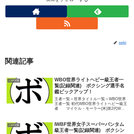
seki
関連記事
WBO世界ライトヘビー級王者一
記録関連
覧(記録関連) ボクシング選手名
鑑ピックアップ！
王者一覧＞世界タイトル一覧＞WBO世界
王者一覧 初代WBO世界ライトヘビー級王
者 マイケル・モーラー(米)第2代WBO
世界ライトヘビー級王者 リーオンザ
ー・バーバー(米)第3代WBO世界ライトヘ
ビー級王者 ダリス・ミハエルゾウスキ
IWBF世界女子スーパーバンタム
記録関連
ー(...
級王者一覧(記録関連) ボクシン