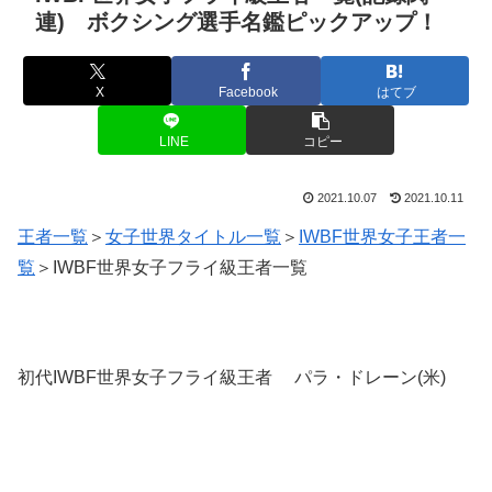
連) ボクシング選手名鑑ピックアップ！
X
Facebook
はてブ
LINE
コピー
2021.10.07
2021.10.11
王者一覧
＞
女子世界タイトル一覧
＞
IWBF世界女子王者一
覧
＞IWBF世界女子フライ級王者一覧
初代IWBF世界女子フライ級王者 パラ・ドレーン(米)