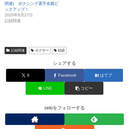
関連) ボクシング選手名鑑ピ
ックアップ！
2020年8月27日
記録関連
記録関連
ボクサー
戦績
シェアする
X
Facebook
はてブ
LINE
コピー
sekiをフォローする