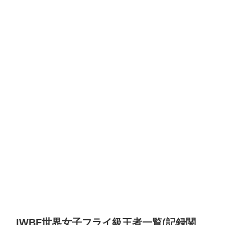
IWBF世界女子フライ級王者一覧(記録関