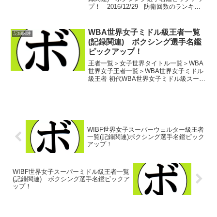
プ！ 2016/12/29 防衛回数のランキン
グも3日目ですので、前置きはなしで…。
WBAの次に歴史を誇る世界王座管理団
体、WBCのランキング。 WBC世界王...
WBA世界女子ミドル級王者一覧
記録関連
(記録関連) ボクシング選手名鑑
ピックアップ！
王者一覧＞女子世界タイトル一覧＞WBA
世界女子王者一覧＞WBA世界女子ミドル
級王者 初代WBA世界女子ミドル級スーパ
ー王者 クラレッサ・シールズ(米) 初代
WBA世界女子ミドル級王者 テレサ・
ペロッツィ(バミューダ)第2代WBA世界女
子ミ...
WIBF世界女子スーパーウェルター級王者
一覧(記録関連)ボクシング選手名鑑ピック
アップ！
WIBF世界女子スーパーミドル級王者一覧
(記録関連) ボクシング選手名鑑ピックア
ップ！