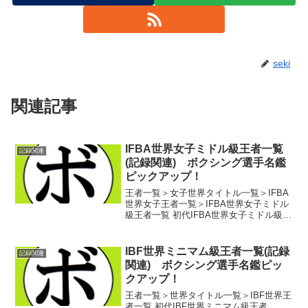
seki
関連記事
IFBA世界女子ミドル級王者一覧
記録関連
(記録関連) ボクシング選手名鑑
ピックアップ！
王者一覧＞女子世界タイトル一覧＞IFBA
世界女子王者一覧＞IFBA世界女子ミドル
級王者一覧 初代IFBA世界女子ミドル級王
者 トリナ・オルテゴン(米) 【カテゴリ
別】王者一覧に戻る記録関連に戻るカテ
ゴリ別記事一覧に戻る 【日付別】【記事
IBF世界ミニマム級王者一覧(記録
記録関連
一...
関連) ボクシング選手名鑑ピッ
クアップ！
王者一覧＞世界タイトル一覧＞IBF世界王
者一覧 初代IBF世界ミニマム級王者