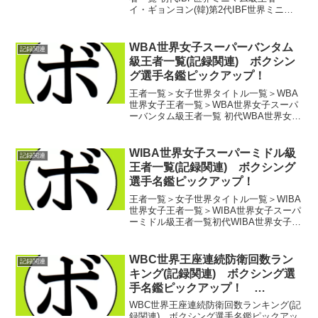
イ・ギョンヨン(韓)第2代IBF世界ミニマ
ム級王者 サムット・シスナルポン(タ
イ)第3代IBF世界ミニマム級王者 ニ
コ・トーマス(インドネシア)第4代IBF...
WBA世界女子スーパーバンタム
記録関連
級王者一覧(記録関連) ボクシン
グ選手名鑑ピックアップ！
王者一覧＞女子世界タイトル一覧＞WBA
世界女子王者一覧＞WBA世界女子スーパ
ーバンタム級王者一覧 初代WBA世界女子
スーパーバンタム級スーパー王者 ハッ
キエ・ナバ(メキシコ) 初代WBA世界女子
スーパーバンタム級王者 マルセラ・ア
WIBA世界女子スーパーミドル級
記録関連
クーニャ(...
王者一覧(記録関連) ボクシング
選手名鑑ピックアップ！
王者一覧＞女子世界タイトル一覧＞WIBA
世界女子王者一覧＞WIBA世界女子スーパ
ーミドル級王者一覧初代WIBA世界女子ス
ーパーミドル級スーパー王者 ナターシ
ャ・ラゴジーナ(ロシア) 初代WIBA世界
女子スーパーミドル級王者 バレリ
WBC世界王座連続防衛回数ラン
記録関連
ー・マ...
キング(記録関連) ボクシング選
手名鑑ピックアップ！
2016/12/29
WBC世界王座連続防衛回数ランキング(記
録関連) ボクシング選手名鑑ピックアッ