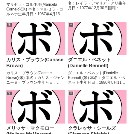
名：レイラ・アマリア・アリ生年
マリセラ・コルネホ(Maricela
月日：1977年12月30日国籍：米
Cornejo)(米) 本名：マルセラ・コ
戦績：24戦24勝(21KO) 【獲得タ
ルネホ生年月日：1987年4月16日
イトル】IBA世界女子スーパーミ
国籍：米戦績：28戦19勝(7KO)9
ドル級王座IWBF世界女子スーパ
敗 【獲得タイトル】WBCインタ
米
米
ーミドル級王座IWBF世界...
ーナショナル女子スーパーミドル
級王座 【戦歴】2012...
カリス・ブラウン(Carisse
ダニエル・ベネット
Brown)
(Danielle Bennett)
カリス・ブラウン(Carisse
ダニエル・ベネット(Danielle
Brown)(米) 本名：カリス・ジャン
Bennett)(米) 本名：ダニエル・ベ
ニーヌ・ブラウン生年月日：
ネット生年月日：1990年8月11日
1986年10月7日国籍：米戦績：16
国籍：米戦績：12戦9勝(2KO)3
戦10勝(6KO)6敗 【獲得タイト
敗 【獲得タイトル】NABF北米女
米
米
ル】なし 【戦歴】2020/10/17
子スーパーバンタム級王座 【戦
●4R判定 0-3(35-...
歴】2019/10/26...
メリッサ・マクモロー
クラレッサ・シールズ