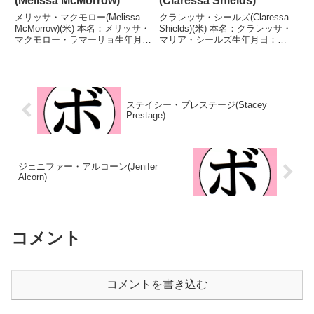
(Melissa McMorrow)
(Claressa Shields)
メリッサ・マクモロー(Melissa
クラレッサ・シールズ(Claressa
McMorrow)(米) 本名：メリッサ・
Shields)(米) 本名：クラレッサ・
マクモロー・ラマーリョ生年月
マリア・シールズ生年月日：
日：1981年6月19日国籍：米戦
1995年3月17日国籍：米戦績：19
績：20戦10勝(1KO)7敗3分 【獲
戦18勝(3KO)1敗 【獲得タイト
得タイトル】米-ニューヨーク州
ル】2015年度パンアメリカンゲ
女子フライ級王座第6代WIB...
ームスライトヘビー級優勝(...
ステイシー・プレステージ(Stacey
Prestage)
ジェニファー・アルコーン(Jenifer
Alcorn)
コメント
コメントを書き込む