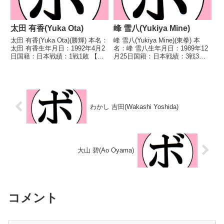
太田 有香(Yuka Ota)
峰 雪八(Yukiya Mine)
太田 有香(Yuka Ota)(勝輝) 本名：
峰 雪八(Yukiya Mine)(東拳) 本
太田 有香生年月日：1992年4月2
名：峰 雪八生年月日：1989年12
日国籍：日本戦績：1戦1敗 【獲
月25日国籍：日本戦績：3戦3
得タイトル】なし 【戦歴】
敗 【獲得タイトル】なし 【戦
2023/08/11 ●4R判定 0-2(35-
歴】2024/09/27 ●3RTKO 佐藤
39、36-39、37-37) 伊集院 佑輝
香実(厚木ワタナベ)2025/11/28
子(湘南...
●4RTK...
わかし 吉田(Wakashi Yoshida)
大山 碧(Ao Oyama)
コメント