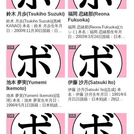
鈴木 月歩(Tsukiho Suzuki)
福岡 恋緒那(Reona
Fukuoka)
鈴木 月歩(Tsukiho Suzuki)(黒崎
KANAO) 本名：鈴木 月歩生年月
福岡 恋緒那(Reona Fukuoka)(カ
日：2000年11月30日国籍：日本
シミ) 本名：福岡 恋緒那生年月
戦績：4戦1勝(1KO)2敗1分 【獲
日：2003年3月24日国籍：日本戦
得タイトル】なし 【戦歴】
績：2戦1敗1分 【獲得タイトル】
2018/05/13 ●4R判定 0-2(38-
なし 【戦歴】2022/07/30 △4R
日本
日本
39、3...
判定 1-0(39-37、38-38、38-38)...
池本 夢実(Yumemi
伊藤 沙月(Satsuki Ito)
Ikemoto)
伊藤 沙月(Satsuki Ito)(志成) 本
名：伊藤 沙月生年月日：1991年6
池本 夢実(Yumemi Ikemoto)(琉
月21日国籍：日本戦績：2戦2勝
球) 本名：池本 夢実生年月日：
(1KO) 【獲得タイトル】2009年
1996年5月1日国籍：日本戦績：
度全日本女子ボクシング選手権ラ
12戦10勝(2KO)2敗 【獲得タイト
イトフライ級優勝(アマチュ
ル】初代日本女子フライ級王座第
日本
日本
ア) 【戦歴】2022/07/...
3代WBOアジアパシフィック女子
ライトフライ級王座 【戦歴...