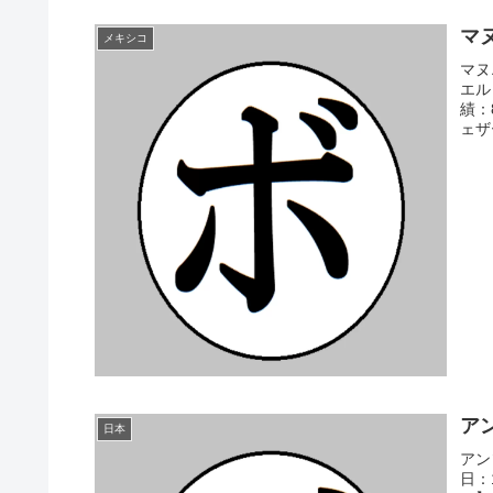
マヌ
メキシコ
マヌ
エル
績：
ェザ
アン
日本
アン
日：