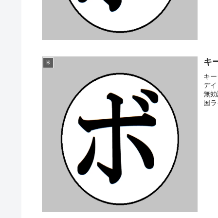
キー
米
キー
デイ
無効
国ライ