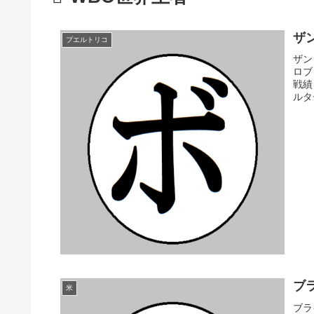
ザン
プエルトリコ
ザン
ロブ
戦績
ルタ
ブラ
米
ブラ