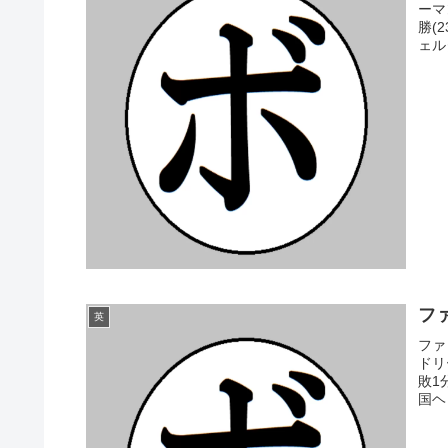
ーマ
勝(
ェル
ファ
英
ファ
ドリ
敗1
国ヘビ