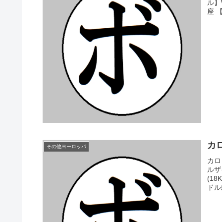
ル】
座 【
カロ
その他ヨーロッパ
カロ
ルザ
(1
ドル