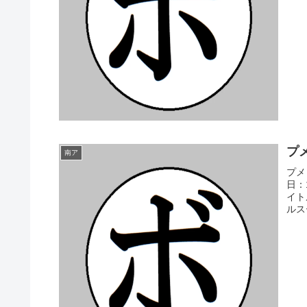
プメ
南ア
プメ
日：
イト
ルス