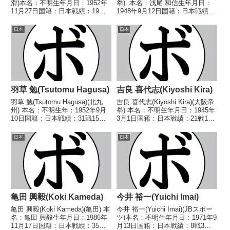
滑)本名：不明生年月日：1952年
拳) 本名：浅尾 和信生年月日：
11月27日国籍：日本戦績：19戦5
1948年9月12日国籍：日本戦績：
勝11敗3分【獲得タイトル】なし
10戦9勝(3KO)1敗 【獲得タイト
【戦歴】1971/08/27 ●4R判
ル】1969年度東日本バンタム級
日本
日本
定 (採点不明) 松永 善光(蟹
新人王 【戦歴】1969/04/21
江)1971/11...
○4R判定 (...
羽草 勉(Tsutomu Hagusa)
吉良 喜代志(Kiyoshi Kira)
羽草 勉(Tsutomu Hagusa)(北九
吉良 喜代志(Kiyoshi Kira)(大阪帝
州) 本名：不明生年：1952年9月
拳) 本名：不明生年月日：1945年
10日国籍：日本戦績：31戦15勝
3月1日国籍：日本戦績：21戦13
(6KO)15敗1分 【獲得タイトル】
勝(2KO)7敗1分 【獲得タイトル】
1970年度全日本ウェルター級新
なし 【戦歴】■1964年度西日本
日本
日本
人王第8代OBF東洋(OPBF東洋太
バンタム級新人王予選
平洋前身)スーパー...
1964/09/30 ●1RT...
亀田 興毅(Koki Kameda)
今井 裕一(Yuichi Imai)
亀田 興毅(Koki Kameda)(亀田) 本
今井 裕一(Yuichi Imai)(JBスポー
名：亀田 興毅生年月日：1986年
ツ)本名：不明生年月日：1971年9
11月17日国籍：日本戦績：35戦
月13日国籍：日本戦績：8戦3勝