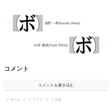
33勝(18KO)2敗 【獲得タイト
(3KO)4敗1分【獲得タイトル】な
ル】2002年度全日本実業団ボク
し【戦歴】1995/10/07
シング選手権大会フライ級優勝
○2RKO 土橋 和将(ドラゴン船
(アマチュア)2003年度全...
橋)1996/01/0...
浦野 一希(Kazuki Urano)
白井 優成(Yusei Shirai)
コメント
コメントを書き込む
ホーム
アジア
日本