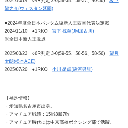
2024/10/14 ○4R判定 2-0(38-38、39-37、40-36)
坂下
龍之介(ウェスタン延岡)
■2024年度全日本バンタム級新人王西軍代表決定戦
2024/11/10 ●1RKO
宮下 椋至(JM加古川)
※全日本新人王敗退
2025/03/23 ○6R判定 3-0(59-55、58-56、58-56)
望月
太朗(松本ACE)
2025/07/20 ●1RKO
小川 昂輝(駿河男児)
【補足情報】
・愛知県名古屋市出身。
・アマチュア戦績：15戦8勝7敗
・アマチュア時代には中京高校ボクシング部で活躍。