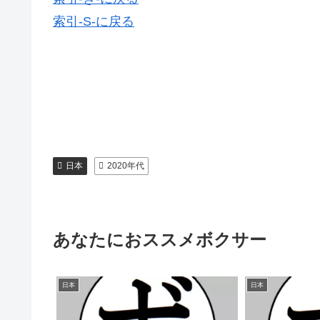
索引-S-に戻る
日本
2020年代
あなたにおススメボクサー
日本
日本