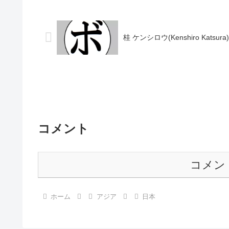
●1RKO 田中 隆仁(岐阜ヨコゼキ)■2005
田 秀雄(第一)
年度中日本スー...
は判明済みのもの
桂 ケンシロウ(Kenshiro Katsura)
コメント
コメン
ホーム
アジア
日本