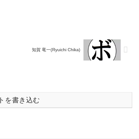
 【補足情報】・戦績/戦歴
判定 3-0(39-38、40-38、40-38) 佐...
のみ掲載。...
知賀 竜一(Ryuichi Chika)
トを書き込む