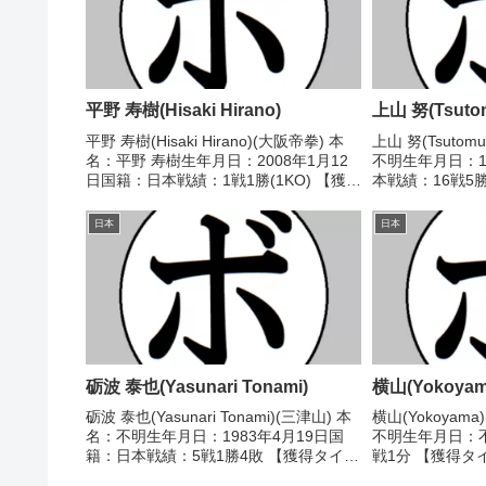
平野 寿樹(Hisaki Hirano)
上山 努(Tsuto
平野 寿樹(Hisaki Hirano)(大阪帝拳) 本
上山 努(Tsutom
名：平野 寿樹生年月日：2008年1月12
不明生年月日：1
日国籍：日本戦績：1戦1勝(1KO) 【獲得
本戦績：16戦5勝
タイトル】なし 【戦歴】2026/07/19
イトル】なし 【戦
○1RKO 池口 大夢(ワイルドビー
△4R判定 (採点
日本
日本
ト)■2026年...
野)1987/0...
砺波 泰也(Yasunari Tonami)
横山(Yokoyam
砺波 泰也(Yasunari Tonami)(三津山) 本
横山(Yokoyam
名：不明生年月日：1983年4月19日国
不明生年月日：
籍：日本戦績：5戦1勝4敗 【獲得タイト
戦1分 【獲得タ
ル】なし 【戦歴】2004/09/19
1946/06/29