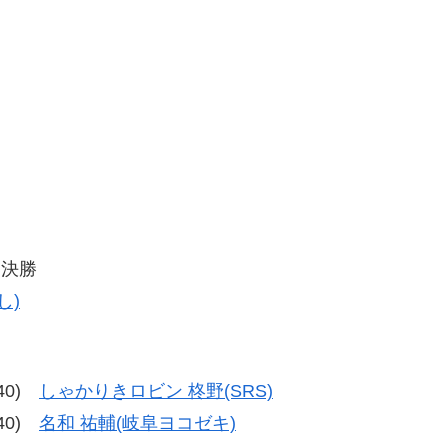
々決勝
し)
-40)
しゃかりきロビン 柊野(SRS)
-40)
名和 祐輔(岐阜ヨコゼキ)