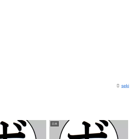
seki
日本