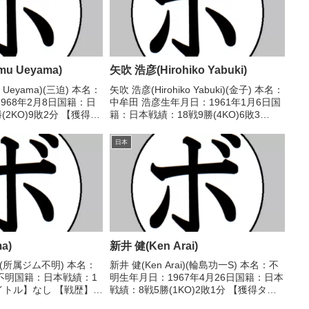
mu Ueyama)
矢吹 浩彦(Hirohiko Yabuki)
u Ueyama)(三迫) 本名：
矢吹 浩彦(Hirohiko Yabuki)(金子) 本名：
968年2月8日国籍：日
中牟田 浩彦生年月日：1961年1月6日国
(2KO)9敗2分 【獲得タ
籍：日本戦績：18戦9勝(4KO)6敗3
歴】1986/10/23
分 【獲得タイトル】なし 【戦歴】
不明) 篠原 剛(内
1983/09/03 ○1RKO 加藤 和也(新日本
日本
サイトー)1...
a)
新井 健(Ken Arai)
a)(所属ジム不明) 本名：
新井 健(Ken Arai)(輪島功一S) 本名：不
不明国籍：日本戦績：1
明生年月日：1967年4月26日国籍：日本
イトル】なし 【戦歴】
戦績：8戦5勝(1KO)2敗1分 【獲得タイ
 △6R判定 (採点不明) 石
トル】なし 【戦歴】1989/12/02 ○4R