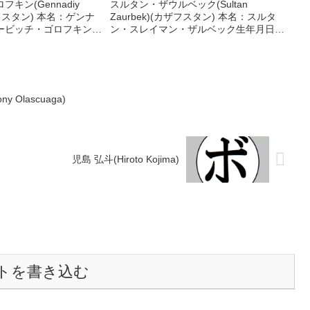
キン(Gennadiy
スルタン・ザウルベック(Sultan
カザフスタン) 本名：ゲンナ
Zaurbek)(カザフスタン) 本名：スルタ
ービッチ・ゴロフキン生
ン・スレイマン・ザルベック生年月日：
年4月8日国籍：カザフス
1996年4月19日国籍：カザフスタン戦
勝(37KO)2敗1分 【獲
績：20戦20勝(13KO) 【獲得タイトル】
3年度世...
WBO欧州スーパーフェザー級王座W...
Olascuaga)
児島 弘斗(Hiroto Kojima)
トを書き込む