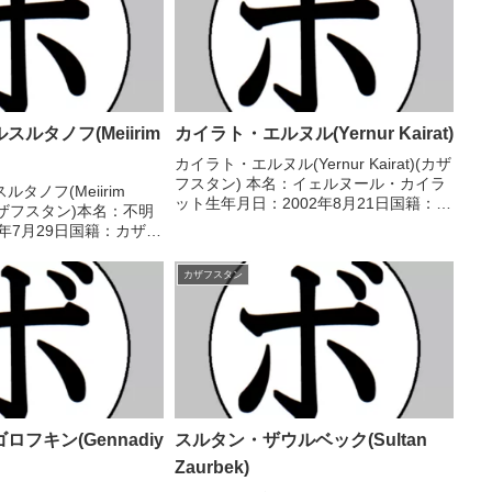
ルタノフ(Meiirim
カイラト・エルヌル(Yernur Kairat)
カイラト・エルヌル(Yernur Kairat)(カザ
フスタン) 本名：イェルヌール・カイラ
タノフ(Meiirim
ット生年月日：2002年8月21日国籍：カ
v)(カザフスタン)本名：不明
ザフスタン戦績：3戦1勝1敗1分 【獲得
3年7月29日国籍：カザフ
タイトル】なし 【戦歴】2024/11/09
20勝(11KO)【獲得タ
●1RKO イェルダ...
北米ミドル級ジュニア王
カザフスタン
C...
フキン(Gennadiy
スルタン・ザウルベック(Sultan
Zaurbek)