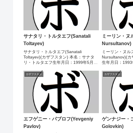
サナタリ・トルタエフ(Sanatali
ミーリン・ヌルス
Toltayev)
Nursultanov)
サナタリ・トルタエフ(Sanatali
ミーリン・ヌルスル
Toltayev)(カザフスタン) 本名：サナタ
Nursultano
リ・トルタエフ生年月日：1999年5月26
生年月日：199
日国籍：カザフスタン戦績：5戦4勝
スタン戦績：20戦
(2KO)1敗 【獲得タイトル】2015年アジ
イトル】NABF
カザフスタン
カザフスタン
アジュニア選手権バンタム級優勝...
座WBC米国(USNB
エフゲニー・パブロフ(Yevgeniy
ゲンナジー・ゴロ
Pavlov)
Golovkin)