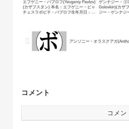
エフゲニー・パブロフ(Yevgeniy Pavlov)
ゲンナジー・ゴロフ
(カザフスタン) 本名：エフゲニー・ビャ
Golovkin)(
チェスラボビチ・パブロフ生年月日：
ジー・ゲンナジ
1999年9月28日国籍：カザフスタン戦
年月日：1982
績：12戦12勝(9KO) 【獲得タイトル】
タン戦績：45戦42
WBAインターナショナルスー...
得タイトル】200
アンソニー・オラスクアガ(Anthony 
コメント
コメン