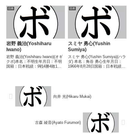
9戦3勝(2KO)3敗3分【獲得タイト
分 【獲得タイトル】なし 【戦
ル】なし【戦歴】1989/02/11
歴】1983/07/09 ●1RKO 羽地
日本
日本
●4R判定 (採点不明) 古沢 義治
克博(三迫)1983/10/27 ●4R判定
(オサム)198...
...
岩野 義治(Yoshiharu
スミヤ 勇心(Yushin
Iwano)
Sumiya)
岩野 義治(Yoshiharu Iwano)(オギ
スミヤ 勇心(Yushin Sumiya)(ハラ
クボ)本名：不明生年月日：不明
ダ) 本名：角谷 勇心生年月日：
国籍：日本戦績：9戦4勝4敗1分
1966年8月28日国籍：日本戦績：
【獲得タイトル】なし【戦歴】
13戦4勝(2KO)8敗1分 【獲得タイ
1966/06/19 ○4R判定 (採点不
トル】なし 【戦歴】■1985年度
明) 西岡 盛一(リ
西日本ウェルター級新人王予選
キ)1966/08/01 △4R判定 ...
1985/06/27 ...
向井 光(Hikaru Mukai)
古森 綾音(Ayato Furumori)