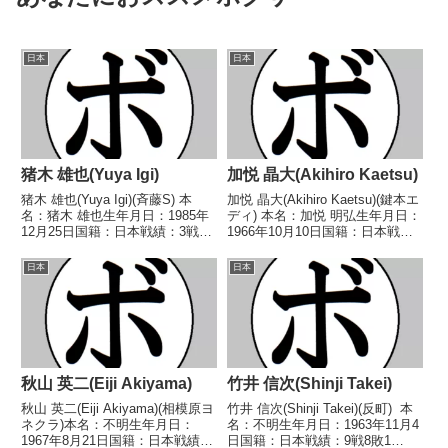
日本
日本
猪木 雄也(Yuya Igi)
加悦 晶大(Akihiro Kaetsu)
猪木 雄也(Yuya Igi)(斉藤S) 本
加悦 晶大(Akihiro Kaetsu)(鍵本エ
名：猪木 雄也生年月日：1985年
ディ) 本名：加悦 明弘生年月日：
12月25日国籍：日本戦績：3戦1
1966年10月10日国籍：日本戦
勝(1KO)2敗 【獲得タイトル】な
績：21戦11勝(3KO)9敗1分 【獲
し 【戦歴】2021/04/18
得タイトル】なし 【戦歴】
日本
日本
○1RTKO 中原 裕貴(神拳阪
■1988年度西日本スーパーフェザ
神)■2021年度西日本ス...
ー級新人王予選1988...
秋山 英二(Eiji Akiyama)
竹井 信次(Shinji Takei)
秋山 英二(Eiji Akiyama)(相模原ヨ
竹井 信次(Shinji Takei)(反町) 本
ネクラ)本名：不明生年月日：
名：不明生年月日：1963年11月4
1967年8月21日国籍：日本戦績：
日国籍：日本戦績：9戦8敗1