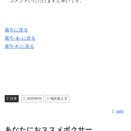
コメントいただけますと幸いです。
索引に戻る
索引-あ-に戻る
索引-K-に戻る
日本
2020年代
地区新人王
seki
あなたにおススメボクサー