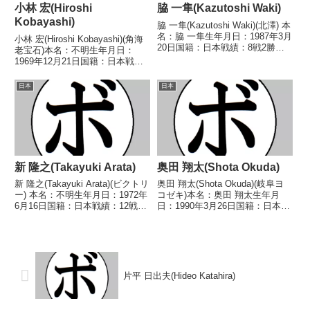
小林 宏(Hiroshi
脇 一隼(Kazutoshi Waki)
Kobayashi)
脇 一隼(Kazutoshi Waki)(北澤) 本
名：脇 一隼生年月日：1987年3月
小林 宏(Hiroshi Kobayashi)(角海
20日国籍：日本戦績：8戦2勝
老宝石)本名：不明生年月日：
(1KO)6敗 【獲得タイトル】な
1969年12月21日国籍：日本戦
し 【戦歴】2018/10/31 ○4R判
績：29戦12勝(3KO)15敗2分【獲
定 2-0(39-37、39-37、38-38...
得タイトル】第39代日本フライ
日本
日本
級王座【戦歴】1989/01/23
○1RKO 宇野 剛...
新 隆之(Takayuki Arata)
奥田 翔太(Shota Okuda)
新 隆之(Takayuki Arata)(ビクトリ
奥田 翔太(Shota Okuda)(岐阜ヨ
ー) 本名：不明生年月日：1972年
コゼキ)本名：奥田 翔太生年月
6月16日国籍：日本戦績：12戦5
日：1990年3月26日国籍：日本戦
勝(3KO)6敗1分 【獲得タイトル】
績：12戦7勝(2KO)5敗【獲得タイ
なし 【戦歴】1992/03/06
トル】なし【戦歴】2011/11/27
●1RKO 竹永 英章(三
○4R判定 3-0(39-38、39-38、39-
迫)1993/01/...
3...
片平 日出夫(Hideo Katahira)