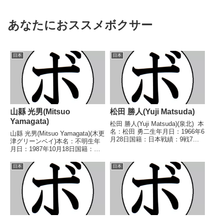
あなたにおススメボクサー
日本
日本
山縣 光男(Mitsuo
松田 勝人(Yuji Matsuda)
Yamagata)
松田 勝人(Yuji Matsuda)(泉北) 本
名：松田 勇二生年月日：1966年6
山縣 光男(Mitsuo Yamagata)(木更
月28日国籍：日本戦績：9戦7勝
津グリーンベイ)本名：不明生年
(2KO)1敗1分 【獲得タイトル】
月日：1987年10月18日国籍：日
1993年度全日本スーパーフライ
本戦績：1戦1敗【獲得タイト
級新人王 【戦歴】1992/06/15
ル】なし【戦歴】2015/01/28
日本
日本
○4R判...
●2RTKO 平原 直(鹿島灘)【補足
情報】・千葉県市原市...