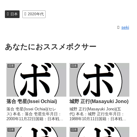
日本
2020年代
seki
あなたにおススメボクサー
日本
日本
落合 壱星(Issei Ochiai)
城野 正行(Masayuki Jono)
落合 壱星(Issei Ochiai)(セレ
城野 正行(Masayuki Jono)(五
ス) 本名：落合 壱星生年月日：
代) 本名：城野 正行生年月日：
2000年11月22日国籍：日本戦
1988年10月11日国籍：日本戦
績：9戦7勝(6KO)2敗 【獲得タイ
績：1戦1勝(1KO) 【獲得タイト
トル】なし 【戦歴】
ル】なし 【戦歴】2021/12/10
日本
日本
2019/08/03 ○6R判定 3-0(59-
○4RTKO 福田 哲史(レパード玉