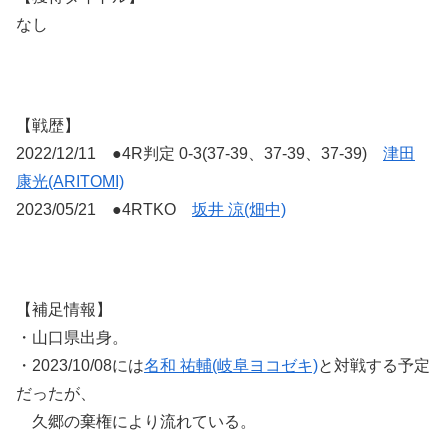
なし
【戦歴】
2022/12/11 ●4R判定 0-3(37-39、37-39、37-39)
津田
康光(ARITOMI)
2023/05/21 ●4RTKO
坂井 涼(畑中)
【補足情報】
・山口県出身。
・2023/10/08には
名和 祐輔(岐阜ヨコゼキ)
と対戦する予定
だったが、
久郷の棄権により流れている。