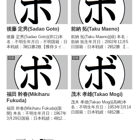
55、59-56、59-...
熊) 【補足情報】...
後藤 定男(Sadao Goto)
前納 拓(Taku Maeno)
後藤 定男(Sadao Goto)(井口)本
前納 拓(Taku Maeno)(緑) 本名：
名：不明生年月日：不明国籍：日
前納 拓生年月日：2002年11月5
本戦績：3戦1勝2敗【獲得タイト
日国籍：日本戦績：2戦2勝 【獲
ル】なし【戦歴】1948/12/18
得タイトル】なし 【戦歴】
●2RTKO スピーデー 章(新
2022/07/10 ○4R判定 2-0(38-
日本
日本
興)1949/02/12 ●判定 (ラウンド/
38、39-37、39-37) 中澤 奈二郎
採点不明) 岡田 ...
(西遠)...
福田 幹春(Mikiharu
茂木 孝雄(Takao Mogi)
Fukuda)
茂木 孝雄(Takao Mogi)(高崎)本
名：不明生年月日：1953年3月14
福田 幹春(Mikiharu Fukuda)(新
日国籍：日本戦績：6戦2勝
開) 本名：不明生年月日：1967年
(2KO)4敗【獲得タイトル】なし
3月29日国籍：日本戦績：4戦2勝
【戦歴】1978/10/24 ○1RKO
(2KO)2敗 【獲得タイトル】な
林 寛(田辺)1979/01/30
し 【戦歴】1994/09/03
○3RKO 中沢 森之...
○3RTKO 伊藤 隆宏(上
滝)1995/01/31 ...