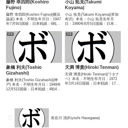
藤野 幸四郎(Koshiro
小山 拓見(Takumi
Fujino)
Koyama)
藤野 幸四郎(Koshiro Fujino)(横浜
小山 拓見(Takumi Koyama)(草加
協栄) 本名：不明生年月日：1947
有沢) 本名：小山 拓見生年月
年7月9日国籍：日本戦績：6戦1
日：1990年8月5日国籍：日本戦
勝5敗 【獲得タイトル】な
績：16戦10勝(8KO)4敗2分 【獲
し 【戦歴】1965/12/05 ●4R判
得タイトル】なし 【戦歴】
日本
日本
定 (採点不明) 木島 秀典(京浜川
2009/10/05 ○2RTKO 高橋 徳
崎)1966/02...
行(本多)■2...
象橋 利夫(Toshio
天満 博貴(Hiroki Tenman)
Gizahashi)
天満 博貴(Hiroki Tenman)(ワタナ
ベ) 本名：不明生年月日：1972
象橋 利夫(Toshio Gizahashi)(神
年3月14日国籍：日本戦績：17戦
戸) 本名：不明生年月日：1949年
8勝(1KO)8敗1分 【獲得タイト
12月5日国籍：日本戦績：4戦4
ル】なし 【戦歴】1991/01/14
敗 【獲得タイトル】なし 【戦
○4R判定 (採点不明) 宗像 幸治
歴】1969/03/27 ●4RKO 中嶋
(カワ...
宏憲(大阪新和)1969/06/30
●1RKO...
長谷川 清(Kiyoshi Hasegawa)