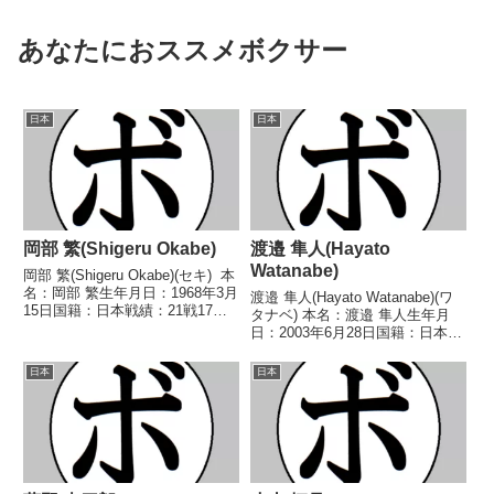
あなたにおススメボクサー
日本
日本
岡部 繁(Shigeru Okabe)
渡邉 隼人(Hayato
Watanabe)
岡部 繁(Shigeru Okabe)(セキ) 本
名：岡部 繁生年月日：1968年3月
渡邉 隼人(Hayato Watanabe)(ワ
15日国籍：日本戦績：21戦17勝
タナベ) 本名：渡邉 隼人生年月
(8KO)3敗1分 【獲得タイトル】
日：2003年6月28日国籍：日本戦
1988年度B級トーナメントバンタ
績：3戦1勝1敗1分 【獲得タイト
ム級優勝1989年度KSD杯争奪A級
ル】なし 【戦歴】2024/09/27
日本
日本
ボクサー...
△4R判定 0-0(38-38、38-38、
38-...