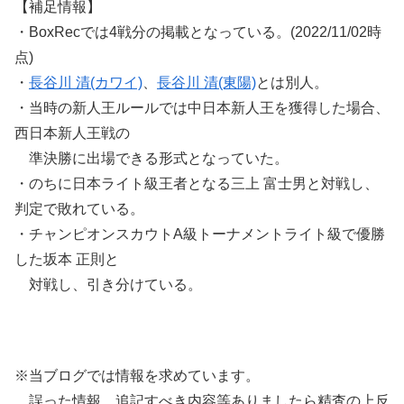
【補足情報】
・BoxRecでは4戦分の掲載となっている。(2022/11/02時
点)
・
長谷川 清(カワイ)
、
長谷川 清(東陽)
とは別人。
・当時の新人王ルールでは中日本新人王を獲得した場合、
西日本新人王戦の
準決勝に出場できる形式となっていた。
・のちに日本ライト級王者となる三上 富士男と対戦し、
判定で敗れている。
・チャンピオンスカウトA級トーナメントライト級で優勝
した坂本 正則と
対戦し、引き分けている。
※当ブログでは情報を求めています。
誤った情報、追記すべき内容等ありましたら精査の上反