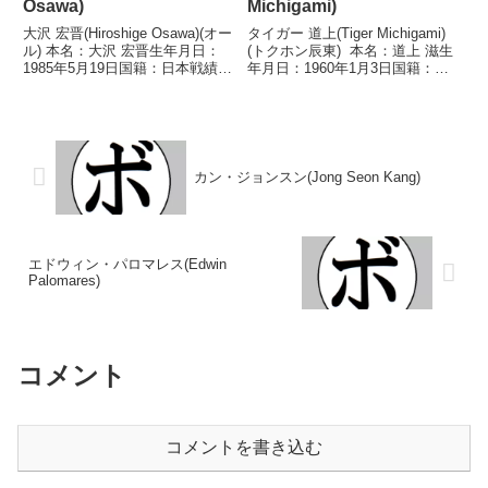
Osawa)
Michigami)
大沢 宏晋(Hiroshige Osawa)(オー
タイガー 道上(Tiger Michigami)
ル) 本名：大沢 宏晋生年月日：
(トクホン辰東) 本名：道上 滋生
1985年5月19日国籍：日本戦績：
年月日：1960年1月3日国籍：日
48戦38勝(21KO)6敗4分 【獲得タ
本戦績：32戦21勝(16KO)10敗1
イトル】2005年度西日本ライト
分 【獲得タイトル】1982年度東
級新人王第42代OPBF東洋太平洋
日本スーパーフェザー級新人王
フェザー級王座...
1986年度KSD...
カン・ジョンスン(Jong Seon Kang)
エドウィン・パロマレス(Edwin
Palomares)
コメント
コメントを書き込む