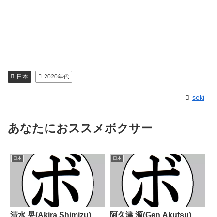
日本
2020年代
seki
あなたにおススメボクサー
日本
日本
清水 晃(Akira Shimizu)
阿久津 源(Gen Akutsu)