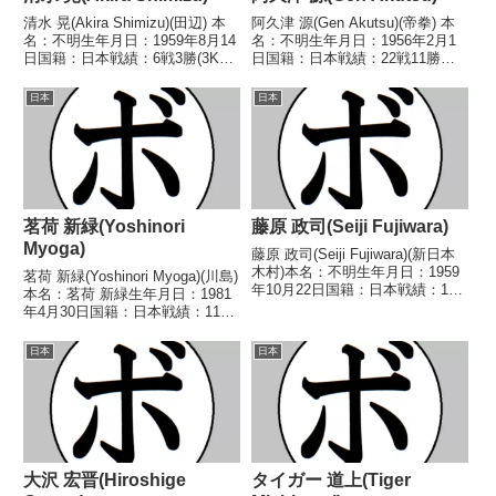
清水 晃(Akira Shimizu)(田辺) 本
阿久津 源(Gen Akutsu)(帝拳) 本
名：不明生年月日：1959年8月14
名：不明生年月日：1956年2月1
日国籍：日本戦績：6戦3勝(3KO)
日国籍：日本戦績：22戦11勝
3敗 【獲得タイトル】なし 【戦
(3KO)8敗3分 【獲得タイトル】な
歴】1979/11/22 ○4RKO 木原
し 【戦歴】1974/09/22 ○4R判
日本
日本
義明(協栄河合)1980/01/10 ●...
定 (採点不明) 鈴木 栄(埼玉中
央)1974/1...
茗荷 新緑(Yoshinori
藤原 政司(Seiji Fujiwara)
Myoga)
藤原 政司(Seiji Fujiwara)(新日本
木村)本名：不明生年月日：1959
茗荷 新緑(Yoshinori Myoga)(川島)
年10月22日国籍：日本戦績：17
本名：茗荷 新緑生年月日：1981
戦11勝(6KO)5敗1分【獲得タイト
年4月30日国籍：日本戦績：11戦
ル】1981年度全日本スーパーラ
8勝(1KO)1敗2分【獲得タイト
イト級新人王【戦歴】
ル】なし【戦歴】2004/04/03
日本
日本
1980/11/24 ○4R判定...
△4R判定 0-1(37-38、37-37、
37...
大沢 宏晋(Hiroshige
タイガー 道上(Tiger