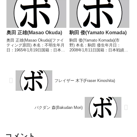
2022/10/03 ●2RTKO 清水 ト
部日本ウェルター級新人王2022
ーイ(マナベ) 【補足情...
年度西部日本ウェ...
奥田 正雄(Masao Okuda)
駒田 倭(Yamato Komada)
奥田 正雄(Masao Okuda)(ファイ
駒田 倭(Yamato Komada)(市
ティング原田) 本名：不明生年月
野) 本名：駒田 倭生年月日：
日：1965年1月19日国籍：日本戦
2008年1月11日国籍：日本戦績：
績：1戦1勝 【獲得タイトル】な
1戦1分 【獲得タイトル】な
し 【戦歴】1995/02/23 ○4R判
し 【戦歴】■2026年度中日本ス
定 (採点不明) 斉藤 嘉真(斎
ーパーフェザー級新人王準決勝
田) 【補足情報】・広...
2026/04/26 △4R判定 0-1(...
フレイザー 木下(Fraser Kinoshita)
バクダン 森(Bakudan Mori)
コメント