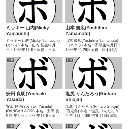
ミッキー 山内(Micky
山本 義広(Yoshihiro
Yamauchi)
Yamamoto)
ミッキー 山内(Micky Yamauchi)
山本 義広(Yoshihiro Yamamoto)
(カワイ) 本名：山内 聡生年月
(ヨネクラ) 本名：不明生年月日：
日：1966年1月9日国籍：日本戦
1966年7月26日国籍：日本戦績：
績：9戦3勝(1KO)4敗2分 【獲得
24戦18勝(13KO)5敗1分 【獲得タ
タイトル】なし 【戦歴】
イトル】1988年度全日本スーパ
日本
日本
1989/11/18 △4R判定 (採点不
ーライト級新人王第21代日本ス
明) 田中 由起夫(ワタ...
ーパーライト級王...
安田 良明(Yoshiaki
塩尻 りんたろう(Rintaro
Yasuda)
Shiojiri)
安田 良明(Yoshiaki Yasuda)
塩尻 りんたろう(Rintaro Shiojiri)
(DANGAN AOKI) 本名：安田 良
(鹿児島) 本名：塩尻 りんたろう
明生年月日：2002年1月8日国
生年月日：1997年6月16日国籍：
籍：日本戦績：1戦1敗 【獲得タ
日本戦績：11戦2勝(2KO)8敗1
イトル】なし 【戦歴】
分 【獲得タイトル】2019年度西
日本
日本