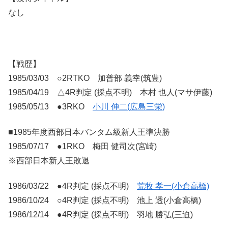
なし
【戦歴】
1985/03/03 ○2RTKO 加普部 義幸(筑豊)
1985/04/19 △4R判定 (採点不明) 本村 也人(マサ伊藤)
1985/05/13 ●3RKO
小川 伸二(広島三栄)
■1985年度西部日本バンタム級新人王準決勝
1985/07/17 ●1RKO 梅田 健司次(宮崎)
※西部日本新人王敗退
1986/03/22 ●4R判定 (採点不明)
荒牧 孝一(小倉高橋)
1986/10/24 ○4R判定 (採点不明) 池上 透(小倉高橋)
1986/12/14 ●4R判定 (採点不明) 羽地 勝弘(三迫)