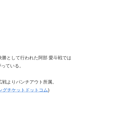
決勝として行われた阿部 愛斗戦では
がっている。
広戦よりパンチアウト所属。
ングチケットドットコム
)