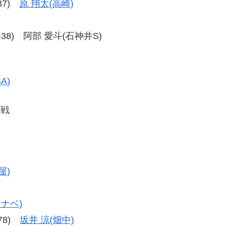
-37)
原 翔太(高崎)
38-38) 阿部 愛斗(石神井S)
勝
A)
定戦
屋)
ナベ)
-78)
坂井 涼(畑中)