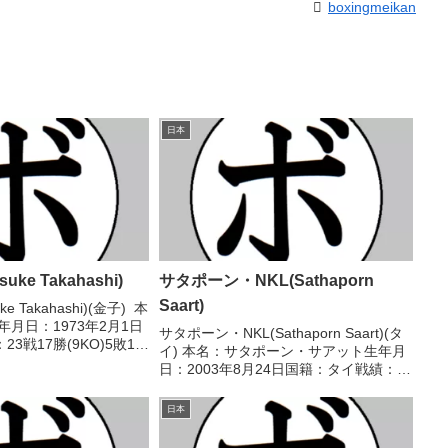
boxingmeikan
日本
ke Takahashi)
サタポーン・NKL(Sathaporn
Saart)
e Takahashi)(金子) 本
年月日：1973年2月1日
サタポーン・NKL(Sathaporn Saart)(タ
3戦17勝(9KO)5敗1
イ) 本名：サタポーン・サアット生年月
ル】2001年度日本ヘビ
日：2003年8月24日国籍：タイ戦績：21
優勝第12代OPBF東洋
戦18勝(9KO)3敗 【獲得タイトル】WBC
アジア(ABCO)フェザー級シルバー王座
日本
WBCアジア(A...