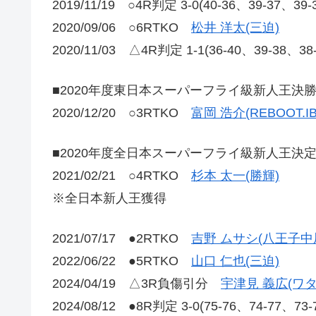
2019/11/19 ○4R判定 3-0(40-36、39-37、39
2020/09/06 ○6RTKO
松井 洋太(三迫)
2020/11/03 △4R判定 1-1(36-40、39-38、
■2020年度東日本スーパーフライ級新人王決
2020/12/20 ○3RTKO
富岡 浩介(REBOOT.IB
■2020年度全日本スーパーフライ級新人王決
2021/02/21 ○4RTKO
杉本 太一(勝輝)
※全日本新人王獲得
2021/07/17 ●2RTKO
吉野 ムサシ(八王子中
2022/06/22 ●5RTKO
山口 仁也(三迫)
2024/04/19 △3R負傷引分
宇津見 義広(ワタ
2024/08/12 ●8R判定 3-0(75-76、74-77、73