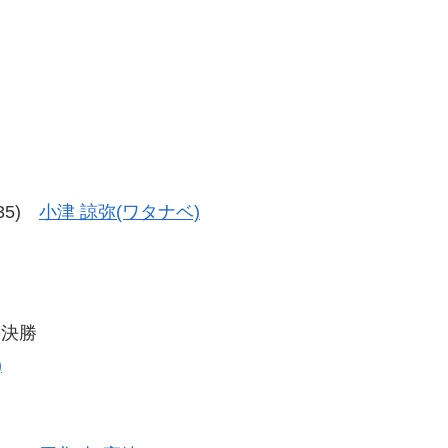
-35)
小津 諒弥(ワタナベ)
々決勝
)