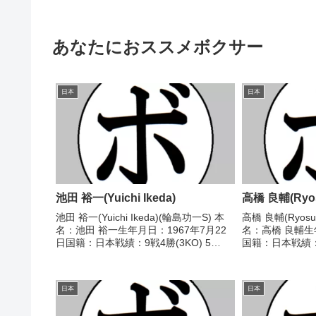
あなたにおススメボクサー
日本
日本
池田 裕一(Yuichi Ikeda)
高橋 良輔(Ryosu
池田 裕一(Yuichi Ikeda)(輪島功一S) 本
高橋 良輔(Ryosuk
名：池田 裕一生年月日：1967年7月22
名：高橋 良輔生
日国籍：日本戦績：9戦4勝(3KO) 5
国籍：日本戦績：2
敗 【獲得タイトル】なし 【戦歴】
分 【獲得タイト
1988/11/08 ○2RKO 川口 清利(相模原
ー級トーナメント
ヨネクラ)198...
太平洋クル...
日本
日本