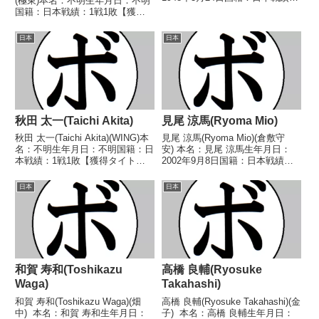
(極東)本名：不明生年月日：不明
6戦1勝4敗1分 【獲得タイトル】
国籍：日本戦績：1戦1敗【獲得
なし 【戦歴】1971/09/30 ○6R
タイトル】なし【戦歴】
判定 (採点不明) 天草 四郎(ヤジ
1955/07/22 ●4R判定 (採点不
日本
日本
マ)1...
明) 鈴木 盛(笹崎)【補足情
報】・戦績/戦歴は判明済みのも
ののみ記...
秋田 太一(Taichi Akita)
見尾 涼馬(Ryoma Mio)
秋田 太一(Taichi Akita)(WING)本
見尾 涼馬(Ryoma Mio)(倉敷守
名：不明生年月日：不明国籍：日
安) 本名：見尾 涼馬生年月日：
本戦績：1戦1敗【獲得タイト
2002年9月8日国籍：日本戦績：8
ル】なし【戦歴】2018/11/11
戦3勝(1KO)5敗 【獲得タイトル】
●3RTKO 勇 龍磨(大阪天神)【補
なし 【戦歴】■2023年度西日本
日本
日本
足情報】・BoxRecには選手情報
ミニマム級新人王準々決勝
が掲載されていない。...
2023/04/08 ●2RTKO ...
和賀 寿和(Toshikazu
高橋 良輔(Ryosuke
Waga)
Takahashi)
和賀 寿和(Toshikazu Waga)(畑
高橋 良輔(Ryosuke Takahashi)(金
中) 本名：和賀 寿和生年月日：
子) 本名：高橋 良輔生年月日：