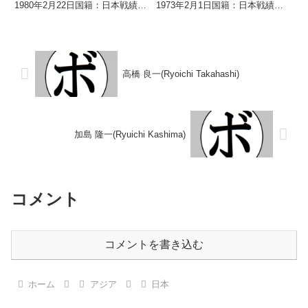
1980年2月22日国籍：日本戦績：
1973年2月1日国籍：日本戦績：
21戦17勝(6KO)4敗 【獲得タイト
23戦17勝(9KO)5敗1分 【獲得タ
ル】第12代OPBF東洋太平洋ミニ
イトル】2001年度日本ヘビー級
マム級王座 【戦歴】
トーナメント優勝第12代OPBF東
2000/03/13 ○1...
洋太平洋クル...
高橋 良一(Ryoichi Takahashi)
加島 隆一(Ryuichi Kashima)
コメント
コメントを書き込む
ホーム
アジア
日本