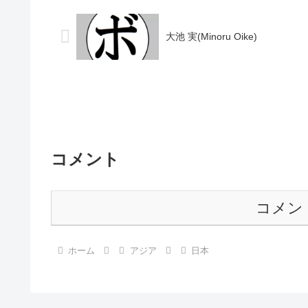
フライ級王座 【戦歴】2...
大池 実(Minoru Oike)
コメント
コメン
ホーム
アジア
日本