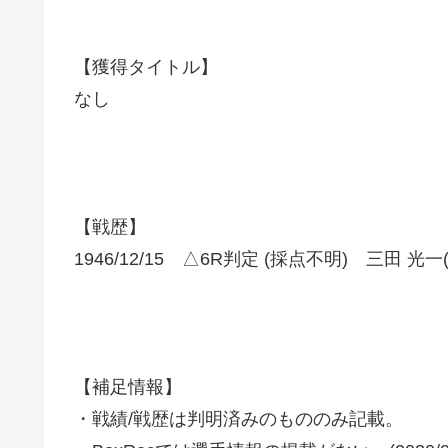
【獲得タイトル】
なし
【戦歴】
1946/12/15 △6R判定 (採点不明) 三田 光一
【補足情報】
・戦績/戦歴は判明済みのもののみ記載。