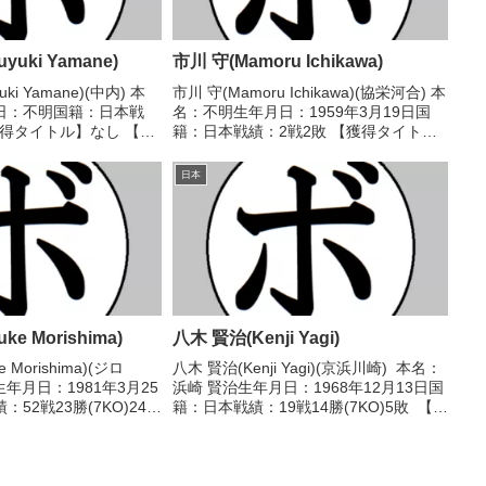
yuki Yamane)
市川 守(Mamoru Ichikawa)
ki Yamane)(中内) 本
市川 守(Mamoru Ichikawa)(協栄河合) 本
日：不明国籍：日本戦
名：不明生年月日：1959年3月19日国
獲得タイトル】なし 【戦
籍：日本戦績：2戦2敗 【獲得タイト
15 ●1RKO 冨 宏樹(天熊
ル】なし 【戦歴】1979/06/28 ●4R判
/19 ●1RKO 山村 朱伸
定 (採点不明) 山下 孝(大
日本
鵬)1980/03/25 ●...
e Morishima)
八木 賢治(Kenji Yagi)
 Morishima)(ジロ
八木 賢治(Kenji Yagi)(京浜川崎) 本名：
年月日：1981年3月25
浜崎 賢治生年月日：1968年12月13日国
52戦23勝(7KO)24敗
籍：日本戦績：19戦14勝(7KO)5敗 【獲
トル】1999年度中日本
得タイトル】第39代日本ライト級王
級新人王 【戦歴】
座 【戦歴】1985/12/13 ○2RKO 上野
一貫...