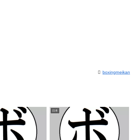
boxingmeikan
日本