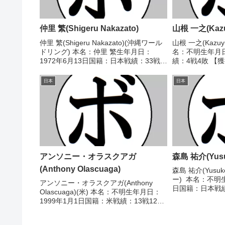
仲里 繁(Shigeru Nakazato)
山根 一之(Kazu
仲里 繁(Shigeru Nakazato)(沖縄ワール
山根 一之(Kazuyu
ドリング) 本名：仲里 繁生年月日：
名：不明生年月
1972年6月13日国籍：日本戦績：33戦
績：4戦4敗 【
24勝(18KO)8敗1分 【獲得タイトル】
歴】1995/07/
1996年度全日本バンタム級新人王第28
丸木)1995/11
日本
日本
代OPBF東洋太平洋ス...
(中日)...
アンソニー・オラスクアガ
森島 祐介(Yusuk
(Anthony Olascuaga)
森島 祐介(Yusuke
ー) 本名：不明生
アンソニー・オラスクアガ(Anthony
日国籍：日本戦績：
Olascuaga)(米) 本名：不明生年月日：
5分 【獲得タイ
1999年1月1日国籍：米戦績：13戦12勝
スーパーフライ
(9KO)1敗 【獲得タイトル】WBAラテン
1998/04/19...
アメリカフライ級王座第21代WBO世界