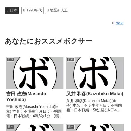
日本
1990年代
地区新人王
seki
あなたにおススメボクサー
日本
日本
吉田 政志(Masashi
又井 和彦(Kazuhiko Matai)
Yoshida)
又井 和彦(Kazuhiko Matai)(金
子) 本名：不明生年月日：不明国
吉田 政志(Masashi Yoshida)(日
籍：日本戦績：5戦1勝(1KO)4
立) 本名：不明生年月日：不明国
敗 【獲得タイトル】なし 【戦
籍：日本戦績：4戦3敗1分 【獲得
歴】1972/03/16 ●1RKO 上遠
タイトル】なし 【戦歴】
野 博(横浜協栄)1972/05/04 ●4R
1983/03/04 ●2RKO カーロ
日本
日本
判定 (採...
ス・エリオット(協栄八