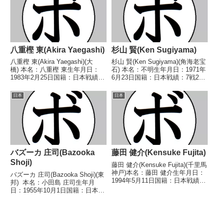
戸)1983/07/12 ●4R判定 (...
八重樫 東(Akira Yaegashi)
杉山 賢(Ken Sugiyama)
八重樫 東(Akira Yaegashi)(大
杉山 賢(Ken Sugiyama)(角海老宝
橋) 本名：八重樫 東生年月日：
石) 本名：不明生年月日：1971年
1983年2月25日国籍：日本戦績：
6月23日国籍：日本戦績：7戦2勝
35戦28勝(16KO)7敗 【獲得タイ
3敗2分 【獲得タイトル】な
トル】2000年度インターハイ モ
し 【戦歴】1991/01/29 ○4R判
日本
日本
スキート級優勝(アマチュア)2002
定 (採点不明) 荒川 大作(ヨネク
年度国体成年の部...
ラ)1991/06...
バズーカ 庄司(Bazooka
藤田 健介(Kensuke Fujita)
Shoji)
藤田 健介(Kensuke Fujita)(千里馬
神戸)本名：藤田 健介生年月日：
バズーカ 庄司(Bazooka Shoji)(東
1994年5月11日国籍：日本戦績：
邦) 本名：小田島 庄司生年月
9戦5勝(1KO)2敗2分【獲得タイト
日：1955年10月1日国籍：日本戦
ル】2019年度西日本ライト級新
績：14戦8勝(1KO)4敗2分 【獲得
人王【戦歴】2013/07/28 △4R
タイトル】1976年度全日本フラ
判定 1-1...
イ級新人王 【戦歴】