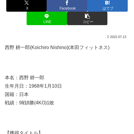
X
Facebook
はてブ
LINE
コピー
2022.07.13
西野 耕一郎(Koichiro Nishino)(本田フィットネス)
本名：西野 耕一郎
生年月日：1968年1月10日
国籍：日本
戦績：9戦8勝(4KO)1敗
【獲得タイトル】