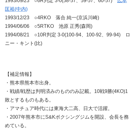
1993/09/23 ○6R判定 3-0(
58-57
、
59-57
、
60-57
)
広本
匡裕(中内)
1993/12/23 ○4RKO 落合 純一(京浜川崎)
1994/06/06 ○5RTKO 池原 正秀(森岡)
1994/08/21 ○10R判定 3-0(
100-94
、
100-92
、
99-94
) ロ
ニー・キント(比)
【補足情報】
・熊本県熊本市出身。
・戦績/戦歴は判明済みのもののみ記載。10戦9勝(4KO)1
敗とするものもある。
・アマチュア時代には東海大二高、日大で活躍。
・2007年熊本市にS&Kボクシングジムを開設、会長を務
めている。