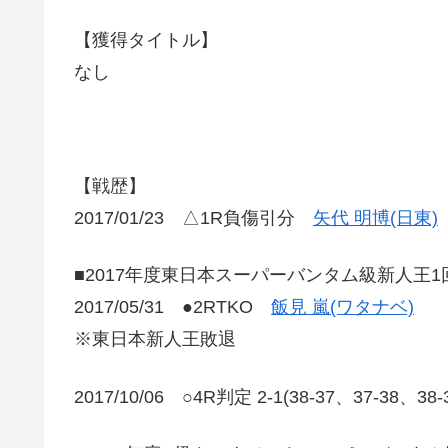
【獲得タイトル】
なし
【戦歴】
2017/01/23 △1R負傷引分
矢代 明博(日東)
■2017年度東日本スーパーバンタム級新人王1
2017/05/31 ●2RTKO
飯見 嵐(ワタナベ)
※東日本新人王敗退
2017/10/06 ○4R判定 2-1(38-37、37-38