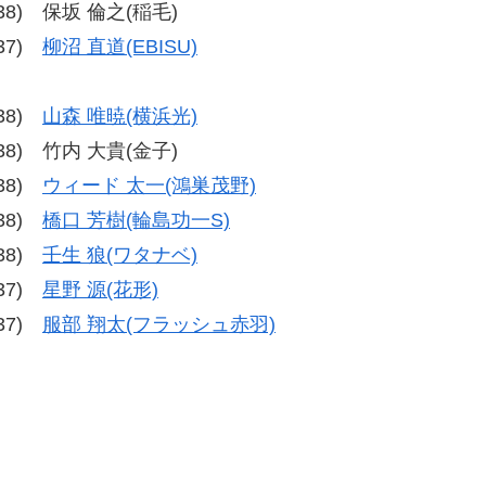
7-38) 保坂 倫之(稲毛)
-37)
柳沼 直道(EBISU)
-38)
山森 唯暁(横浜光)
8-38) 竹内 大貴(金子)
-38)
ウィード 太一(鴻巣茂野)
-38)
橋口 芳樹(輪島功一S)
-38)
壬生 狼(ワタナベ)
-37)
星野 源(花形)
-37)
服部 翔太(フラッシュ赤羽)