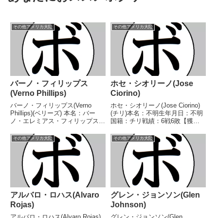
その他アメリカ大陸
その他アメリカ大陸
バーノ・フィリップス
ホセ・シオリーノ(Jose
(Verno Phillips)
Ciorino)
バーノ・フィリップス(Verno
ホセ・シオリーノ(Jose Ciorino)
Phillips)(ベリーズ) 本名：バー
(チリ)本名：不明生年月日：不明
ノ・エレミアス・フィリップス生
国籍：チリ戦績：6戦6敗【獲得
年月日：1969年11月29日国籍：
タイトル】なし【戦歴】
米戦績：55戦42勝(21KO)11敗1分
1952/09/04 ●3RKO ルイス・
その他アメリカ大陸
その他アメリカ大陸
1無効試合 【獲得タイトル】米-
イバラ(亜)1952/12/05
ニューヨーク州スーパーウ...
●4RTKO パスカル・ペレス
(亜)...
アルバロ・ロハス(Alvaro
グレン・ジョンソン(Glen
Rojas)
Johnson)
アルバロ・ロハス(Alvaro Rojas)
グレン・ジョンソン(Glen