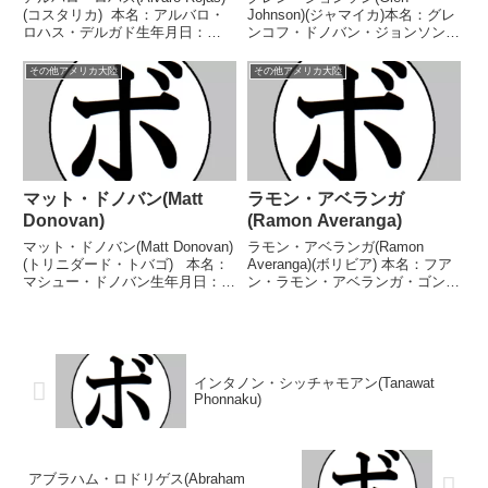
(コスタリカ) 本名：アルバロ・
Johnson)(ジャマイカ)本名：グレ
ロハス・デルガド生年月日：
ンコフ・ドノバン・ジョンソン生
1945年4月7日国籍：コスタリカ
年月日：1969年1月2日国籍：ジ
戦績：39戦25勝(15KO)14敗 【獲
ャマイカ戦績：77戦54勝
その他アメリカ大陸
その他アメリカ大陸
得タイトル】中米ライト級王座
(37KO)21敗2分【獲得タイトル】
WBC中央アメリカライト級王
USBA全米ライトヘビー級王座
座...
WBC米大陸...
マット・ドノバン(Matt
ラモン・アベランガ
Donovan)
(Ramon Averanga)
マット・ドノバン(Matt Donovan)
ラモン・アベランガ(Ramon
(トリニダード・トバゴ) 本名：
Averanga)(ボリビア) 本名：フア
マシュー・ドノバン生年月日：
ン・ラモン・アベランガ・ゴンザ
1944年(月日不明)国籍：トリニダ
レス生年月日：1992年11月24日
ード・トバゴ戦績：45戦20勝
国籍：ボリビア戦績：14戦11勝
(9KO)22敗3分 【獲得タイト
(7KO)3敗 【獲得タイトル】ボリ
ル】トリニダード・トバゴウェ...
ビアスーパーバンタム級王座
WBO...
インタノン・シッチャモアン(Tanawat
Phonnaku)
アブラハム・ロドリゲス(Abraham