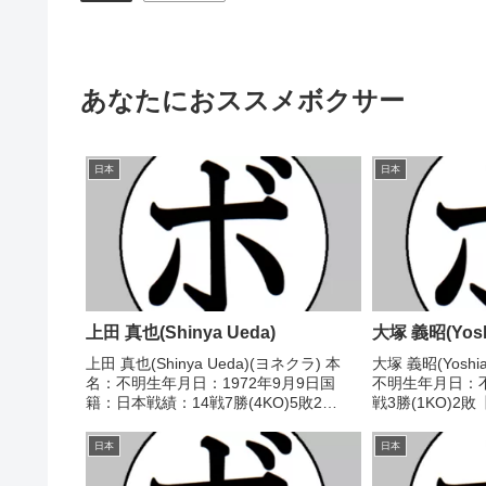
あなたにおススメボクサー
日本
日本
上田 真也(Shinya Ueda)
大塚 義昭(Yoshi
上田 真也(Shinya Ueda)(ヨネクラ) 本
大塚 義昭(Yoshia
名：不明生年月日：1972年9月9日国
不明生年月日：
籍：日本戦績：14戦7勝(4KO)5敗2
戦3勝(1KO)2
分 【獲得タイトル】なし 【戦歴】
度西日本ウェル
1992/02/11 ○2RKO 井上 正憲(沼
1961/08/07
日本
日本
田)1992/03/30 ○...
健一(平安)...