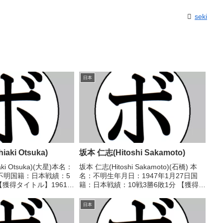
seki
日本
aki Otsuka)
坂本 仁志(Hitoshi Sakamoto)
ki Otsuka)(大星)本名：
坂本 仁志(Hitoshi Sakamoto)(石橋) 本
不明国籍：日本戦績：5
名：不明生年月日：1947年1月27日国
敗【獲得タイトル】1961年
籍：日本戦績：10戦3勝6敗1分 【獲得タ
ター級新人王【戦歴】
イトル】なし 【戦歴】1964/11/09
 ○4R判定 (採点不明) 原田
●3RKO 金久保 和雄(ヨネク
日本
ラ)1964/12/21...