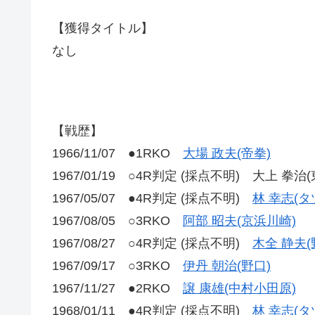
【獲得タイトル】
なし
【戦歴】
1966/11/07 ●1RKO
大場 政夫(帝拳)
1967/01/19 ○4R判定 (採点不明) 大上 拳治
1967/05/07 ●4R判定 (採点不明)
林 幸志(タ
1967/08/05 ○3RKO
阿部 昭夫(京浜川崎)
1967/08/27 ○4R判定 (採点不明)
木全 静夫(
1967/09/17 ○3RKO
伊丹 朝治(野口)
1967/11/27 ●2RKO
譲 康雄(中村小田原)
1968/01/11 ●4R判定 (採点不明)
林 幸志(タ