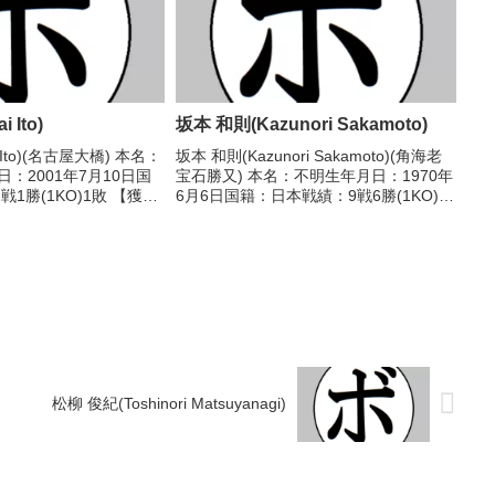
 Ito)
坂本 和則(Kazunori Sakamoto)
 Ito)(名古屋大橋) 本名：
坂本 和則(Kazunori Sakamoto)(角海老
：2001年7月10日国
宝石勝又) 本名：不明生年月日：1970年
1勝(1KO)1敗 【獲得
6月6日国籍：日本戦績：9戦6勝(1KO)3
戦歴】2023/12/03
敗 【獲得タイトル】なし 【戦歴】
38、37-39、37-39...
1992/10/29 ●1RTKO 藤掛 知也(セ
キ)1993/...
松柳 俊紀(Toshinori Matsuyanagi)