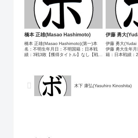
橋本 正雄(Masao Hashimoto)
伊藤 勇大(Yudai
橋本 正雄(Masao Hashimoto)(第一)本
伊藤 勇大(Yudai
名：不明生年月日：不明国籍：日本戦
伊藤 勇大生年月日
績：3戦3敗【獲得タイトル】なし【戦
籍：日本戦績：2戦
歴】1947/09/27 ●3RKO 高野 勝三(新
タイトル】なし 【
世界)1947/11/23 ●6R判定 (採点不
●4R判定 0-2(38-
明) 上原 勇(...
木下 康弘(Yasuhiro Kinoshita)