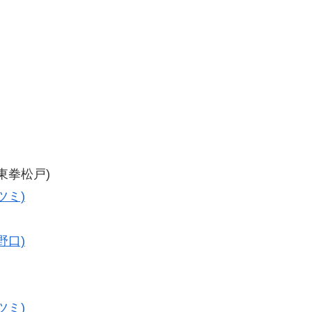
(東拳松戸)
ツミ)
野口)
ツミ)