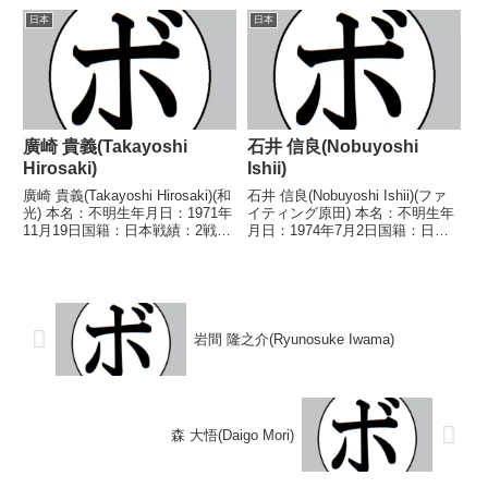
し 【戦歴】1964/11/09
イトル】なし【戦歴】
日本
日本
●3RKO 金久保 和雄(ヨネク
2009/09/19 ○1RKO 木下 貴大
ラ)1964/12/21...
(石神井S)2010/...
廣崎 貴義(Takayoshi
石井 信良(Nobuyoshi
Hirosaki)
Ishii)
廣崎 貴義(Takayoshi Hirosaki)(和
石井 信良(Nobuyoshi Ishii)(ファ
光) 本名：不明生年月日：1971年
イティング原田) 本名：不明生年
11月19日国籍：日本戦績：2戦1
月日：1974年7月2日国籍：日本
勝1敗 【獲得タイトル】な
戦績：5戦1勝(1KO)4敗 【獲得タ
し 【戦歴】1993/07/11 ○4R判
イトル】なし 【戦歴】
定 (採点不明) 脇田 洋忠
1995/07/07 ●4R判定 (採点不
(緑)■1993年度...
明) 飯塚 哲幸(ドラ...
岩間 隆之介(Ryunosuke Iwama)
森 大悟(Daigo Mori)