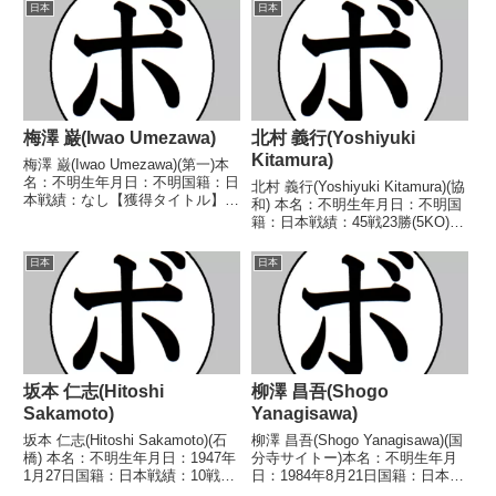
日本
日本
梅澤 巌(Iwao Umezawa)
北村 義行(Yoshiyuki
Kitamura)
梅澤 巌(Iwao Umezawa)(第一)本
名：不明生年月日：不明国籍：日
北村 義行(Yoshiyuki Kitamura)(協
本戦績：なし【獲得タイトル】な
和) 本名：不明生年月日：不明国
し【戦歴】なし【補足情報】・戦
籍：日本戦績：45戦23勝(5KO)11
績戦歴は判明済みのもののみ掲
敗11分 【獲得タイトル】中部日
載。・BoxRecでは選手情報の掲
本フライ級王座 【戦歴】
日本
日本
載がない。(2020/04/14時点)・1...
1948/03/24 ○4R判定 (採点不
明) 牛田 孝一...
坂本 仁志(Hitoshi
柳澤 昌吾(Shogo
Sakamoto)
Yanagisawa)
坂本 仁志(Hitoshi Sakamoto)(石
柳澤 昌吾(Shogo Yanagisawa)(国
橋) 本名：不明生年月日：1947年
分寺サイトー)本名：不明生年月
1月27日国籍：日本戦績：10戦3
日：1984年8月21日国籍：日本戦
勝6敗1分 【獲得タイトル】な
績：6戦1勝(1KO)4敗1分【獲得タ