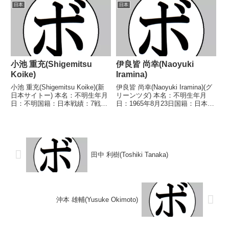
トル】なし 【戦歴】
し 【戦歴】1973/09/22
日本
日本
2019/08/03 ○6R判定 3-0(59-
○1RKO 足立 茂義(本
55、59-56、59-...
多)1973/11/13 ●4...
小池 重充(Shigemitsu
伊良皆 尚幸(Naoyuki
Koike)
Iramina)
小池 重充(Shigemitsu Koike)(新
伊良皆 尚幸(Naoyuki Iramina)(グ
日本サイトー) 本名：不明生年月
リーンツダ) 本名：不明生年月
日：不明国籍：日本戦績：7戦4
日：1965年8月23日国籍：日本戦
勝(2KO)3敗 【獲得タイトル】な
績：21戦10勝(3KO)8敗3分 【獲
し 【戦歴】1985/04/05 ●4R判
得タイトル】なし 【戦歴】
定 (採点不明) 国吉 真栄(角海老
1984/04/07 ○1RKO 川西 志郎
宝石)1985...
(尼崎)19...
田中 利樹(Toshiki Tanaka)
沖本 雄輔(Yusuke Okimoto)