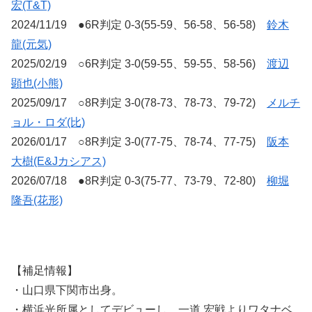
宏(T&T)
2024/11/19 ●6R判定 0-3(55-59、56-58、56-58)
鈴木
龍(元気)
2025/02/19 ○6R判定 3-0(59-55、59-55、58-56)
渡辺
顕也(小熊)
2025/09/17 ○8R判定 3-0(78-73、78-73、79-72)
メルチ
ョル・ロダ(比)
2026/01/17 ○8R判定 3-0(77-75、78-74、77-75)
阪本
大樹(E&Jカシアス)
2026/07/18 ●8R判定 0-3(75-77、73-79、72-80)
柳堀
隆吾(花形)
【補足情報】
・山口県下関市出身。
・横浜光所属としてデビューし、一道 宏戦よりワタナベ