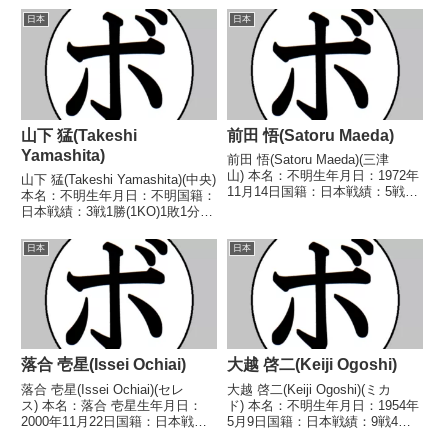
日本
日本
山下 猛(Takeshi
前田 悟(Satoru Maeda)
Yamashita)
前田 悟(Satoru Maeda)(三津
山) 本名：不明生年月日：1972年
山下 猛(Takeshi Yamashita)(中央)
11月14日国籍：日本戦績：5戦1
本名：不明生年月日：不明国籍：
勝(1KO)4敗1分 【獲得タイトル】
日本戦績：3戦1勝(1KO)1敗1分
なし 【戦歴】1996/06/01 ●4R
【獲得タイトル】なし【戦歴】
判定 (採点不明) 鈴木 宏道(天熊
1943/01/04 △8R判定 (採点不
日本
日本
丸木)199...
明) 坂本 一(東協)1946/03/11
●3R...
落合 壱星(Issei Ochiai)
大越 啓二(Keiji Ogoshi)
落合 壱星(Issei Ochiai)(セレ
大越 啓二(Keiji Ogoshi)(ミカ
ス) 本名：落合 壱星生年月日：
ド) 本名：不明生年月日：1954年
2000年11月22日国籍：日本戦
5月9日国籍：日本戦績：9戦4勝
績：9戦7勝(6KO)2敗 【獲得タイ
(1KO)4敗1分 【獲得タイトル】な