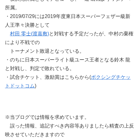
所属。
・2019/07/29には2019年度東日本スーパーフェザー級新
人王準々決勝として
村田 零士(渡嘉敷)
と対戦する予定だったが、中村の棄権
により不戦での
トーナメント敗退となっている。
・のちに日本スーパーライト級ユース王者となる鈴木 龍
と対戦し、判定で敗れている。
・試合チケット、激励賞はこちらから(
ボクシングチケッ
トドットコム
)
※当ブログでは情報を求めています。
誤った情報、追記すべき内容等ありましたら精査の上反
映させていただきますので