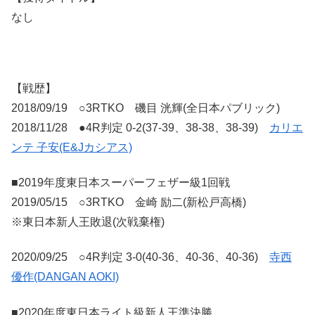
なし
【戦歴】
2018/09/19 ○3RTKO 磯目 洸輝(全日本パブリック)
2018/11/28 ●4R判定 0-2(37-39、38-38、38-39)
カリエ
ンテ 子安(E&Jカシアス)
■2019年度東日本スーパーフェザー級1回戦
2019/05/15 ○3RTKO 金崎 励二(新松戸高橋)
※東日本新人王敗退(次戦棄権)
2020/09/25 ○4R判定 3-0(40-36、40-36、40-36)
寺西
優作(DANGAN AOKI)
■2020年度東日本ライト級新人王準決勝