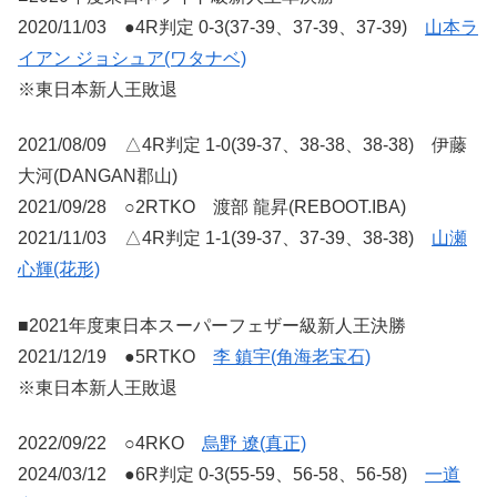
2020/11/03 ●4R判定 0-3(37-39、37-39、37-39)
山本ラ
イアン ジョシュア(ワタナベ)
※東日本新人王敗退
2021/08/09 △4R判定 1-0(39-37、38-38、38-38) 伊藤
大河(DANGAN郡山)
2021/09/28 ○2RTKO 渡部 龍昇(REBOOT.IBA)
2021/11/03 △4R判定 1-1(39-37、37-39、38-38)
山瀬
心輝(花形)
■2021年度東日本スーパーフェザー級新人王決勝
2021/12/19 ●5RTKO
李 鎮宇(角海老宝石)
※東日本新人王敗退
2022/09/22 ○4RKO
烏野 遼(真正)
2024/03/12 ●6R判定 0-3(55-59、56-58、56-58)
一道