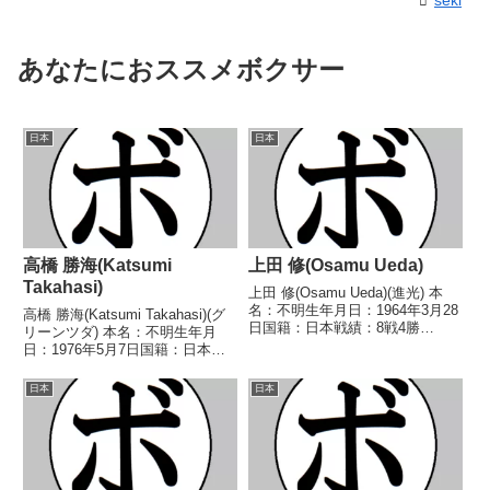
あなたにおススメボクサー
日本
日本
高橋 勝海(Katsumi
上田 修(Osamu Ueda)
Takahasi)
上田 修(Osamu Ueda)(進光) 本
名：不明生年月日：1964年3月28
高橋 勝海(Katsumi Takahasi)(グ
日国籍：日本戦績：8戦4勝
リーンツダ) 本名：不明生年月
(1KO)3敗1分 【獲得タイトル】な
日：1976年5月7日国籍：日本戦
し 【戦歴】1983/11/11
績：11戦6勝(4KO)4敗1分 【獲得
○2RKO 三井 弘有(神
タイトル】なし 【戦歴】
日本
日本
林)1984/05/11 ○4R判定...
1995/07/15 ○4R判定 (採点不
明) 上田 忠司(サ...