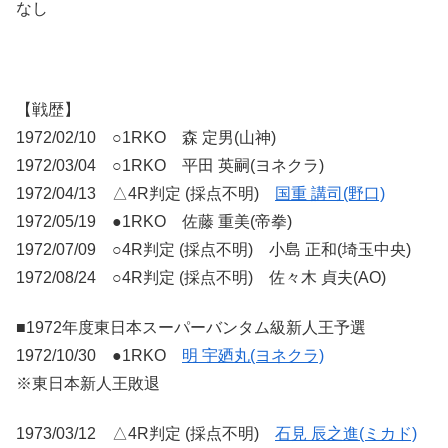
なし
【戦歴】
1972/02/10 ○1RKO 森 定男(山神)
1972/03/04 ○1RKO 平田 英嗣(ヨネクラ)
1972/04/13 △4R判定 (採点不明)
国重 講司(野口)
1972/05/19 ●1RKO 佐藤 重美(帝拳)
1972/07/09 ○4R判定 (採点不明) 小島 正和(埼玉中央)
1972/08/24 ○4R判定 (採点不明) 佐々木 貞夫(AO)
■1972年度東日本スーパーバンタム級新人王予選
1972/10/30 ●1RKO
明 宇廼丸(ヨネクラ)
※東日本新人王敗退
1973/03/12 △4R判定 (採点不明)
石見 辰之進(ミカド)