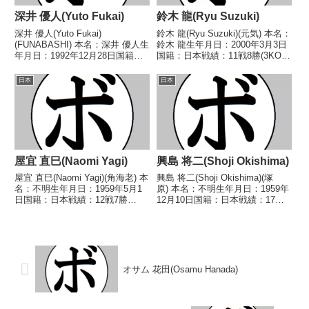
深井 優人(Yuto Fukai)
鈴木 龍(Ryu Suzuki)
深井 優人(Yuto Fukai)
鈴木 龍(Ryu Suzuki)(元気) 本名：
(FUNABASHI) 本名：深井 優人生
鈴木 龍生年月日：2000年3月3日
年月日：1992年12月28日国籍：
国籍：日本戦績：11戦8勝(3KO)2
日本戦績：4戦3勝(2KO)1敗 【獲
敗1分 【獲得タイトル】第3代日
得タイトル】なし 【戦歴】
本スーパーライト級ユース王
日本
日本
2024/06/07 ○4R判定 3-0(40-
座 【戦歴】2022/02/05 ●4R判
36、40-36...
定 0-2(38-...
屋宜 直巳(Naomi Yagi)
興島 将二(Shoji Okishima)
屋宜 直巳(Naomi Yagi)(角海老) 本
興島 将二(Shoji Okishima)(塚
名：不明生年月日：1959年5月1
原) 本名：不明生年月日：1959年
日国籍：日本戦績：12戦7勝
12月10日国籍：日本戦績：17戦7
(5KO)4敗1分 【獲得タイトル】な
勝(2KO)9敗1分 【獲得タイトル】
し 【戦歴】1979/02/22
1979年度西日本ライト級新人
○1RKO 佐藤 誠一(高
王 【戦歴】1979/10/13 ○4R判
崎)1979/05/07 ○1R...
定 (採点不...
オサム 花田(Osamu Hanada)