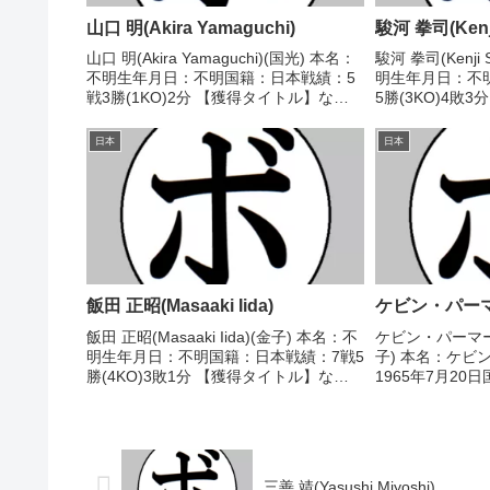
山口 明(Akira Yamaguchi)
駿河 拳司(Kenji
山口 明(Akira Yamaguchi)(国光) 本名：
駿河 拳司(Kenji
不明生年月日：不明国籍：日本戦績：5
明生年月日：不
戦3勝(1KO)2分 【獲得タイトル】な
5勝(3KO)4敗
し 【戦歴】1955/08/02 ○4R判定 (採点
【戦歴】■194
不明) 群司 登(野口)1955/09/02 ○4R
人王予選1947/1
日本
日本
判...
吾(日東)※東日..
飯田 正昭(Masaaki Iida)
ケビン・パーマー(
飯田 正昭(Masaaki Iida)(金子) 本名：不
ケビン・パーマー(Ke
明生年月日：不明国籍：日本戦績：7戦5
子) 本名：ケビ
勝(4KO)3敗1分 【獲得タイトル】な
1965年7月20
し 【戦歴】1983/06/13 ●2RKO 浅野
勝(15KO)1敗
裕之(トーアファイティン
代日本ミドル級王
グ)1983/10/10 ○3...
平洋ミドル級王座 
三善 靖(Yasushi Miyoshi)