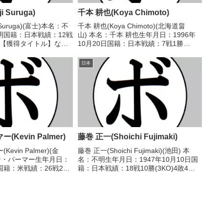
 Suruga)
千本 耕也(Koya Chimoto)
 Suruga)(富士)本名：不
千本 耕也(Koya Chimoto)(北海道畠
明国籍：日本戦績：12戦
山) 本名：千本 耕也生年月日：1996年
3分【獲得タイトル】なし
10月20日国籍：日本戦績：7戦1勝
7年度東日本バンタム級新
(1KO)4敗2分 【獲得タイトル】な
2/13 ○2RKO 斉藤 金
し 【戦歴】2023/09/24 ●4R判定 0-
日本
.
3(36-39、36-40...
Kevin Palmer)
藤巻 正一(Shoichi Fujimaki)
vin Palmer)(金
藤巻 正一(Shoichi Fujimaki)(池田) 本
ン・パーマー生年月日：
名：不明生年月日：1947年10月10日国
日国籍：米戦績：26戦24
籍：日本戦績：18戦10勝(3KO)4敗4
1分 【獲得タイトル】第44
分 【獲得タイトル】1967年度中日本フ
座第34代OPBF東洋太
ライ級新人王中部日本フライ級王
【戦歴...
座 【戦歴】1967/06/...