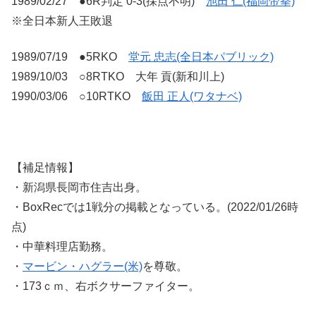
1989/02/27 ●6R判定 0-3(採点不明)
池田 仁(福岡帝拳)
※全日本新人王敗退
1989/07/19 ●5RKO
堂元 忠志(全日本パブリック)
1989/10/03 ○8RTKO 大年 貢(新和川上)
1990/03/06 ○10RTKO
飯田 正人(ワタナベ)
【補足情報】
・新潟県長岡市住吉出身。
・BoxRecでは1戦分の掲載となっている。(2022/01/26時
点)
・中華料理店勤務。
・
マービン・ハグラー(米)
を尊敬。
・173ｃｍ、右ボクサーファイター。