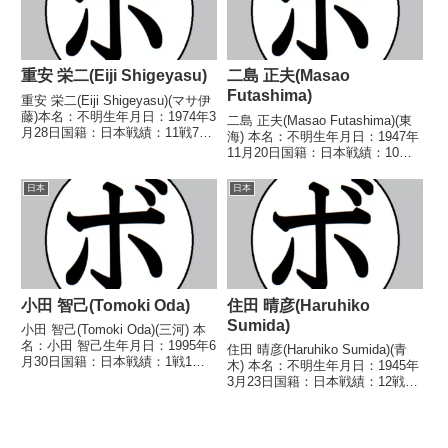
重安 栄二(Eiji Shigeyasu)
二島 正夫(Masao
Futashima)
重安 栄二(Eiji Shigeyasu)(マサ伊
藤)本名：不明生年月日：1974年3
二島 正夫(Masao Futashima)(東
月28日国籍：日本戦績：11戦7勝
海) 本名：不明生年月日：1947年
(1KO)4敗【獲得タイトル】1994
11月20日国籍：日本戦績：10戦5
年度西部日本フライ級新人王【戦
勝(3KO)1敗4分 【獲得タイトル】
歴】1994/04/03 ○4R判定 (採点
なし 【戦歴】1969/09/07 ○4R
日本
日本
不明) ...
判定 (採点不明) 中村 靖雄(岡
崎)1...
小田 智己(Tomoki Oda)
住田 晴彦(Haruhiko
Sumida)
小田 智己(Tomoki Oda)(三河) 本
名：小田 智己生年月日：1995年6
住田 晴彦(Haruhiko Sumida)(青
月30日国籍：日本戦績：1戦1
木) 本名：不明生年月日：1945年
勝 【獲得タイトル】なし 【戦
3月23日国籍：日本戦績：12戦4
歴】2025/06/15 ○4R判定 3-
勝(1KO)6敗2分 【獲得タイトル】
0(39-37、39-37、40-36) 淵上 慶
なし 【戦歴】■1966年度東日本
(西遠...
フライ級新人王予選1966/08/06
●4R判定...