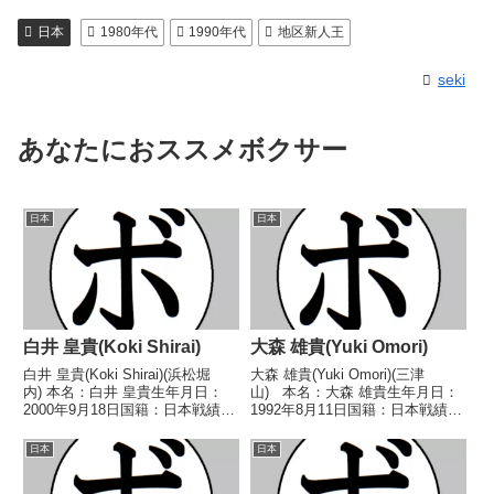
日本
1980年代
1990年代
地区新人王
seki
あなたにおススメボクサー
日本
日本
白井 皇貴(Koki Shirai)
大森 雄貴(Yuki Omori)
白井 皇貴(Koki Shirai)(浜松堀
大森 雄貴(Yuki Omori)(三津
内) 本名：白井 皇貴生年月日：
山) 本名：大森 雄貴生年月日：
2000年9月18日国籍：日本戦績：
1992年8月11日国籍：日本戦績：
1戦1勝(1KO) 【獲得タイトル】な
8戦3勝(2KO)5敗 【獲得タイト
し 【戦歴】■2026年度中日本フ
ル】2018年度中日本バンタム級
日本
日本
ェザー級新人王準々決勝
新人王 【戦歴】2017/04/23
2026/04/11 ○3RTKO...
○2RTKO 室田...