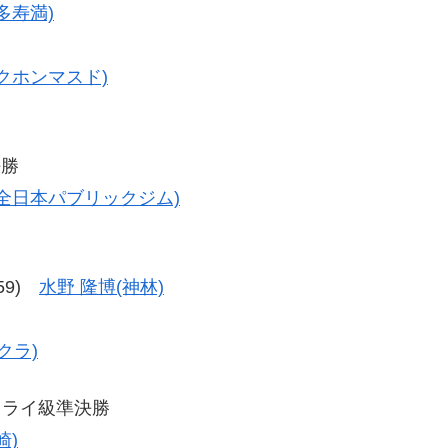
多寿満)
トクホンマスド)
決勝
(全日本パブリックジム)
-59)
水野 隆博(神林)
クラ)
フライ級準決勝
崎)