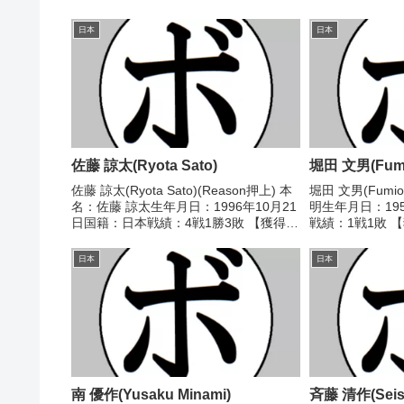
日本
日本
佐藤 諒太(Ryota Sato)
堀田 文男(Fumio
佐藤 諒太(Ryota Sato)(Reason押上) 本
堀田 文男(Fumio
名：佐藤 諒太生年月日：1996年10月21
明生年月日：19
日国籍：日本戦績：4戦1勝3敗 【獲得タ
戦績：1戦1敗 
イトル】なし 【戦歴】2018/01/13
し 【戦歴】1970
●4R判定 0-2(38-38、37-39、37-39...
不明) 石坂 賢
日本
日本
東京都目黒区目黒.
南 優作(Yusaku Minami)
斉藤 清作(Seisa