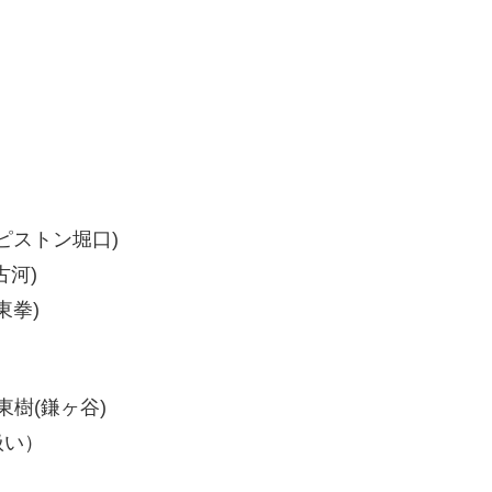
喜(ピストン堀口)
古河)
東拳)
選
 東樹(鎌ヶ谷)
扱い）