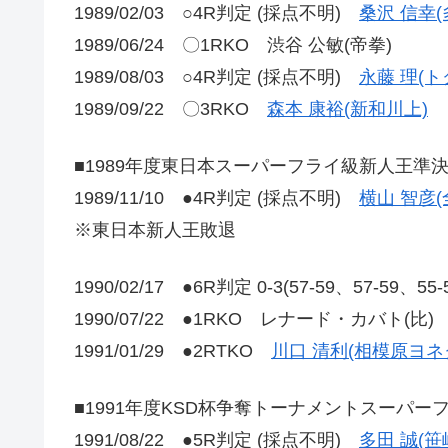
1989/02/03 ○4R判定 (採点不明)
桑沢 信幸(
1989/06/24 〇1RKO 渋谷 公敏(帝拳)
1989/08/03 ○4R判定 (採点不明)
永藤 理(
1989/09/22 〇3RKO
森本 康裕(新和川上)
■1989年度東日本スーパーフライ級新人王準
1989/11/10 ●4R判定 (採点不明)
横山 智彦
※東日本新人王敗退
1990/02/17 ●6R判定 0-3(57-59、57-59、55
1990/07/22 ●1RKO レナード・カバト(比)
1991/01/29 ●2RTKO
川口 清利(相模原ヨネ
■1991年度KSD杯争奪トーナメントスーパー
1991/08/22 ●5R判定 (採点不明)
多田 誠(笹