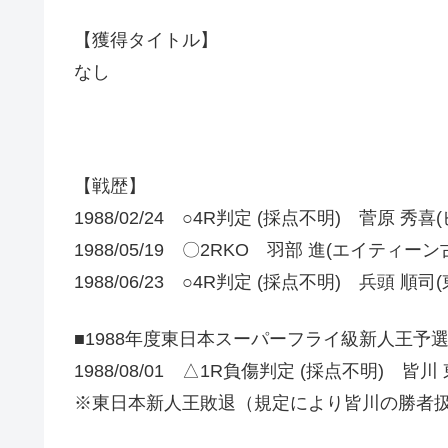
【獲得タイトル】
なし
【戦歴】
1988/02/24 ○4R判定 (採点不明) 菅原 秀
1988/05/19 〇2RKO 羽部 進(エイティーン
1988/06/23 ○4R判定 (採点不明) 兵頭 順司(
■1988年度東日本スーパーフライ級新人王予
1988/08/01 △1R負傷判定 (採点不明) 皆川
※東日本新人王敗退（規定により皆川の勝者