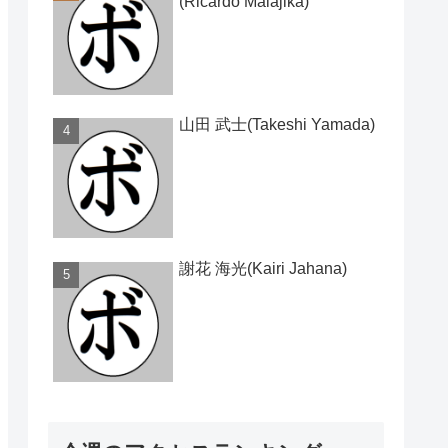
(Ricardo Malajika)
山田 武士(Takeshi Yamada)
謝花 海光(Kairi Jahana)