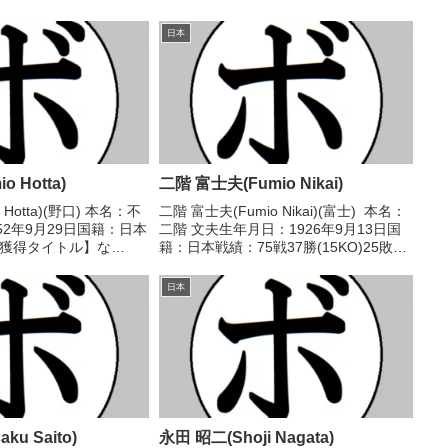
日本
 Hotta)
二階 富士夫(Fumio Nikai)
 Hotta)(野口) 本名：不
二階 富士夫(Fumio Nikai)(富士) 本名：
52年9月29日国籍：日本
二階 文夫生年月日：1926年9月13日国
【獲得タイトル】な
籍：日本戦績：75戦37勝(15KO)25敗11
/01/28 ●4R判定 (採点
分1中止1無効試合 【獲得タイトル】
二(船橋) 【補足情報】・
1946年度東日本フェザー級新人王 【戦
日本
..
歴】1946/...
ku Saito)
永田 昭二(Shoji Nagata)