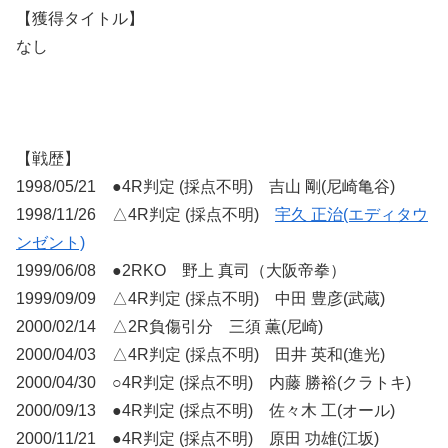
【獲得タイトル】
なし
【戦歴】
1998/05/21 ●4R判定 (採点不明) 吉山 剛(尼崎亀谷)
1998/11/26 △4R判定 (採点不明)
宇久 正治(エディタウ
ンゼント)
1999/06/08 ●2RKO 野上 真司（大阪帝拳）
1999/09/09 △4R判定 (採点不明) 中田 豊彦(武蔵)
2000/02/14 △2R負傷引分 三須 薫(尼崎)
2000/04/03 △4R判定 (採点不明) 田井 英和(進光)
2000/04/30 ○4R判定 (採点不明) 内藤 勝裕(クラトキ)
2000/09/13 ●4R判定 (採点不明) 佐々木 工(オール)
2000/11/21 ●4R判定 (採点不明) 原田 功雄(江坂)