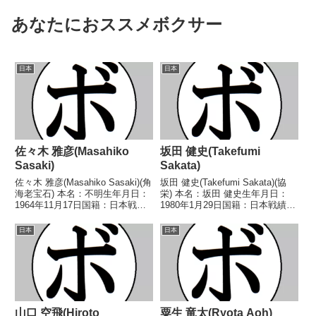
あなたにおススメボクサー
日本
日本
佐々木 雅彦(Masahiko
坂田 健史(Takefumi
Sasaki)
Sakata)
佐々木 雅彦(Masahiko Sasaki)(角
坂田 健史(Takefumi Sakata)(協
海老宝石) 本名：不明生年月日：
栄) 本名：坂田 健史生年月日：
1964年11月17日国籍：日本戦
1980年1月29日国籍：日本戦績：
績：17戦10勝(3KO)6敗1分 【獲
44戦36勝(17KO)6敗2分 【獲得タ
得タイトル】なし 【戦歴】
イトル】1999年度全日本フライ
日本
日本
1989/09/02 ○4R判定 (採点不
級新人王第45代日本フライ級王
明) 野崎 幸夫...
座第47代日本フライ...
山口 空飛(Hiroto
粟生 竜太(Ryota Aoh)