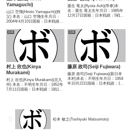
Yamaguchi)
粟生 竜太(Ryota Aoh)(帝拳)本
名：粟生 竜太生年月日：1985年
山口 空飛(Hiroto Yamaguchi)(秩
12月27日国籍：日本戦績：5戦4
父) 本名：山口 空飛生年月日：
勝1敗【獲得タイトル】なし【戦
2004年4月10日国籍：日本戦績：
歴】2005/11/05 ○4R判定 3-
2戦2勝 【獲得タイトル】な
0(39-37、39-37、39-38) 阿蘇 忍
し 【戦歴】2025/04/27 ○4R判
日本
日本
(つるお...
定 2-0(39-37、39-37、38-38)
沼...
村上 欣也(Kinya
藤原 政司(Seiji Fujiwara)
Murakami)
藤原 政司(Seiji Fujiwara)(新日本
木村)本名：不明生年月日：1959
村上 欣也(Kinya Murakami)(北九
年10月22日国籍：日本戦績：17
州) 本名：不明生年月日：1952年
戦11勝(6KO)5敗1分【獲得タイト
7月11日国籍：日本戦績：1戦1
ル】1981年度全日本スーパーラ
敗 【獲得タイトル】なし 【戦
イト級新人王【戦歴】
歴】1975/10/15 ●3RKO 西 政
1980/11/24 ○4R判定...
治(福岡中央) 【補足情報】・愛媛
県新居浜市萩生出...
松本 敏之(Toshiyuki Matsumoto)