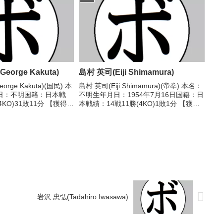
歴】2016/04/22...
orge Kakuta)
島村 英司(Eiji Shimamura)
rge Kakuta)(国民) 本
島村 英司(Eiji Shimamura)(帝拳) 本名：
日：不明国籍：日本戦
不明生年月日：1954年7月16日国籍：日
4KO)31敗11分 【獲得タ
本戦績：14戦11勝(4KO)1敗1分 【獲得
歴】1946/09/11
タイトル】1974年度全日本スーパーバ
不明) 高見 倉蔵(日
ンタム級新人王 【戦歴】1973/07/22
○4R判定...
岩沢 忠弘(Tadahiro Iwasawa)