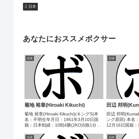
日本
あなたにおススメボクサー
日本
日本
菊地 裕章(Hiroaki Kikuchi)
田辺 邦明(Kunia
菊地 裕章(Hiroaki Kikuchi)(キングS)本
田辺 邦明(Kunia
名：不明生年月日：1951年3月10日国
ング原田) 本名
籍：日本戦績：10戦4勝(2KO)5敗1分
12月16日国籍：
【獲得タイトル】なし【戦歴】
分 【獲得タイト
1979/08/08 ○1RKO 大場 昭雄(田
1988/05/19
日本
日本