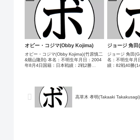
辺)■1980年度東日本...
崇範(極東)...
オビー・コジマ(Obby Kojima)
ジョージ 角田(Ge
オビー・コジマ(Obby Kojima)(竹原慎二
ジョージ 角田(Geo
&畑山隆則) 本名：不明生年月日：2004
名：不明生年月
年8月4日国籍：日本戦績：2戦2勝
績：82戦40勝(1
(2KO) 【獲得タイトル】なし 【戦歴】
イトル】なし 【戦
2026/04/22 ○1RTKO 島袋 ケビン(山
●8R判定 (採点
木)2026/07/...
東)1946/0...
高草木 孝明(Takaaki Takakusagi)