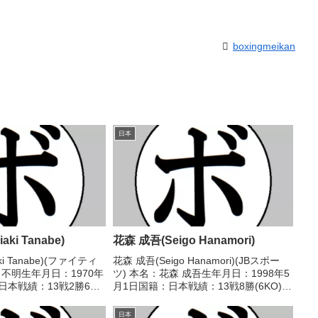
boxingmeikan
日本
ki Tanabe)
花森 成吾(Seigo Hanamori)
ki Tanabe)(ファイティ
花森 成吾(Seigo Hanamori)(JBスポー
：不明生年月日：1970年
ツ) 本名：花森 成吾生年月日：1998年5
日本戦績：13戦2勝6敗5
月1日国籍：日本戦績：13戦8勝(6KO)5
ル】なし 【戦歴】
敗 【獲得タイトル】2017年度C級トー
 ●4R判定 (採点不明) 小松
ナメントスーパーフライ級優勝 【戦
日本