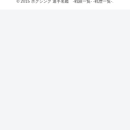
© 2015 ボクシング 選手名鑑 -戦績一覧- -戦歴一覧-.