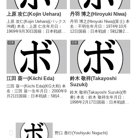
上原 攻仁(Kojin Uehara)
丹羽 博之(Hiroyuki Niwa)
上原 攻仁(Kojin Uehara)(パックス
丹羽 博之(Hiroyuki Niwa)(富士) 本
沖縄) 本名：上原 仁生年月日：
名：不明生年月日：1974年10月
1969年9月30日国籍：日本戦績：
12日国籍：日本戦績：5戦2勝2敗
13戦11勝(7KO)2敗 【獲得タイト
1分 【獲得タイトル】なし 【戦
ル】1987年度高校全日本ライト
歴】■1995年度中日本スーパーフ
日本
日本
級王座(アマチュア)1989年度全日
ライ級新人王予選1995/07/09
本スーパーフェザ...
●4R判定 (採...
江田 葵一(Kiichi Eda)
鈴木 敬祥(Takayoshi
Suzuki)
江田 葵一(Kiichi Eda)(KG大和) 本
名：江田 葵一生年月日：2000年9
鈴木 敬祥(Takayoshi Suzuki)(帝
月21日国籍：日本戦績：5戦4勝
拳) 本名：鈴木 敬祥生年月日：
(2KO)1敗 【獲得タイトル】な
1998年2月17日国籍：日本戦績：
し 【戦歴】2024/07/24 ○4R判
9戦5勝(1KO)3敗1分 【獲得タイ
定 3-0(40-36、40-36、40-36...
トル】なし 【戦歴】
2017/07/01 ○4R判定 2-0(39-
38、38-38...
野口 善行(Yoshiyuki Noguchi)