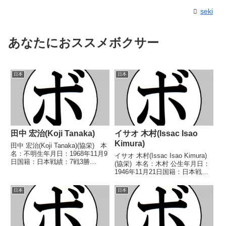
seki
あなたにおススメボクサー
日本
日本
田中 宏治(Koji Tanaka)
イサオ 木村(Issac Isao
Kimura)
田中 宏治(Koji Tanaka)(協栄) 本
名：不明生年月日：1968年11月9
イサオ 木村(Issac Isao Kimura)
日国籍：日本戦績：7戦3勝
(協栄) 本名：木村 公生年月日：
(3KO)3敗1分 【獲得タイトル】
1946年11月21日国籍：日本戦
なし 【戦歴】1991/08/01
績：17戦10勝(1KO)6敗1分 【獲
○1RKO 望月 智(ゴール
得タイトル】なし 【戦歴】
日本
日本
ド)1991/10...
1969/05/20 ○4R判定 (採点不
明) パ...