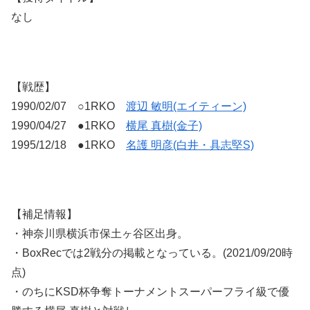
なし
【戦歴】
1990/02/07 ○1RKO
渡辺 敏明(エイティーン)
1990/04/27 ●1RKO
横尾 真樹(金子)
1995/12/18 ●1RKO
名護 明彦(白井・具志堅S)
【補足情報】
・神奈川県横浜市保土ヶ谷区出身。
・BoxRecでは2戦分の掲載となっている。(2021/09/20時
点)
・のちにKSD杯争奪トーナメントスーパーフライ級で優