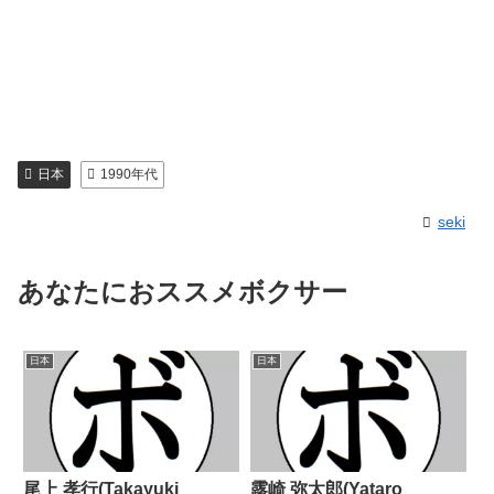
日本
1990年代
seki
あなたにおススメボクサー
日本
日本
尾上 孝行(Takayuki
露崎 弥太郎(Yataro