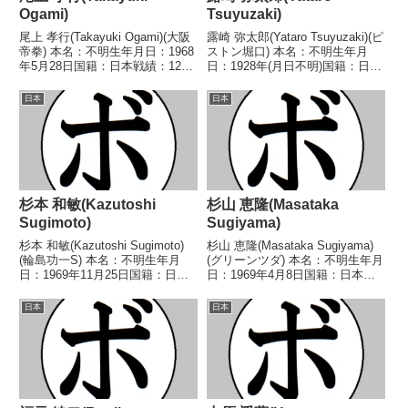
Ogami)
Tsuyuzaki)
尾上 孝行(Takayuki Ogami)(大阪
露崎 弥太郎(Yataro Tsuyuzaki)(ピ
帝拳) 本名：不明生年月日：1968
ストン堀口) 本名：不明生年月
年5月28日国籍：日本戦績：12戦
日：1928年(月日不明)国籍：日本
5勝(3KO)6敗1分 【獲得タイト
戦績：30戦14勝(3KO)8敗7分1無
ル】1989年度西日本スーパーフ
効試合 【獲得タイトル】な
日本
日本
ライ級新人王 【戦歴】
し 【戦歴】1947/09/06 ○4R判
1986/05/10 ●4RTK...
定 (採点不明...
杉本 和敏(Kazutoshi
杉山 恵隆(Masataka
Sugimoto)
Sugiyama)
杉本 和敏(Kazutoshi Sugimoto)
杉山 恵隆(Masataka Sugiyama)
(輪島功一S) 本名：不明生年月
(グリーンツダ) 本名：不明生年月
日：1969年11月25日国籍：日本
日：1969年4月8日国籍：日本戦
戦績：18戦8勝(1KO)7敗3分 【獲
績：7戦4勝2敗1分 【獲得タイト
得タイトル】なし 【戦歴】
ル】なし 【戦歴】1989/09/21
日本
日本
■1989年度東日本フライ級新人王
○4R判定 (採点不明) 合原 哲二
予選1989/08/0...
(新日本大阪)...