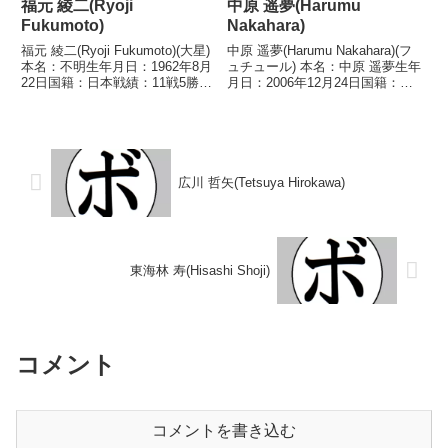
福元 綾二(Ryoji
中原 遥夢(Harumu
Fukumoto)
Nakahara)
福元 綾二(Ryoji Fukumoto)(大星)
中原 遥夢(Harumu Nakahara)(フ
本名：不明生年月日：1962年8月
ュチュール) 本名：中原 遥夢生年
22日国籍：日本戦績：11戦5勝
月日：2006年12月24日国籍：日
(4KO)6敗【獲得タイトル】1981
本戦績：4戦1勝(1KO)1敗1分0無
年度西日本スーパーバンタム級新
効試合 【獲得タイトル】な
人王【戦歴】1980/02/23 ●4R判
し 【戦歴】2024/10/20
定 (採点不明...
○1RTKO 池永 直樹...
広川 哲矢(Tetsuya Hirokawa)
東海林 寿(Hisashi Shoji)
コメント
コメントを書き込む