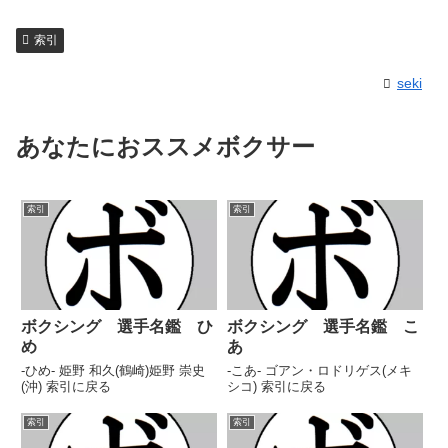
索引
seki
あなたにおススメボクサー
索引
索引
ボクシング 選手名鑑 ひ
ボクシング 選手名鑑 こ
め
あ
-ひめ- 姫野 和久(鶴崎)姫野 崇史
-こあ- ゴアン・ロドリゲス(メキ
(沖) 索引に戻る
シコ) 索引に戻る
索引
索引