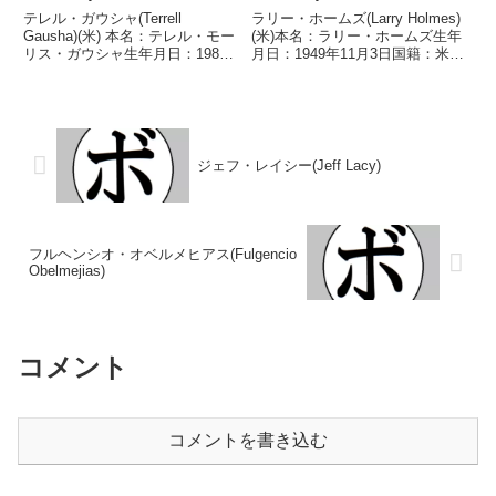
テレル・ガウシャ(Terrell
ラリー・ホームズ(Larry Holmes)
Gausha)(米) 本名：テレル・モー
(米)本名：ラリー・ホームズ生年
リス・ガウシャ生年月日：1987
月日：1949年11月3日国籍：米戦
年9月9日国籍：日本戦績：31戦
績：75戦69勝(44KO)6敗【獲得タ
24勝(12KO)6敗1分 【獲得タイト
イトル】第8代WBC世界ヘビー級
ル】2009年度米国選手権ミドル
王座初代IBF世界ヘビー級王座
級優勝(アマチュア)2012年...
【戦歴】1973/03/2...
ジェフ・レイシー(Jeff Lacy)
フルヘンシオ・オベルメヒアス(Fulgencio
Obelmejias)
コメント
コメントを書き込む