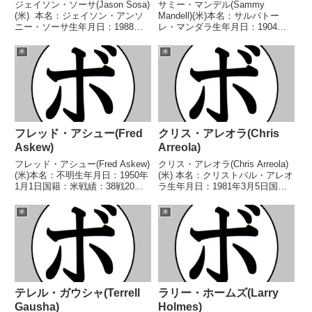
ジェイソン・ソーサ(Jason Sosa)
サミー・マンデル(Sammy
(米) 本名：ジェイソン・アンソ
Mandell)(米)本名：サルバトー
ニー・ソーサ生年月日：1988年3
レ・マンダラ生年月日：1904年2
月10日国籍：米戦績：33戦25勝
月5日国籍：米戦績：191戦88勝
(17KO)4敗4分 【獲得タイトル】
(32KO)22敗10分2無効試合69無判
米
米
第30代WBA世界スーパーフェザ
定【獲得タイトル】第12代世界
ー級王座 【戦歴】20...
ライト級王座【戦歴】1919/0...
フレッド・アシュー(Fred
クリス・アレオラ(Chris
Askew)
Arreola)
フレッド・アシュー(Fred Askew)
クリス・アレオラ(Chris Arreola)
(米)本名：不明生年月日：1950年
(米) 本名：クリストバル・アレオ
1月1日国籍：米戦績：38戦20勝
ラ生年月日：1981年3月5日国
(11KO)16敗2分【獲得タイトル】
籍：米戦績：49戦39勝(34KO)7敗
なし【戦歴】1966/10/03
1分2無効試合 【獲得タイトル】
米
米
●2RTKO ロン・マーシュ
2001年ナショナルゴールデング
(米)1967/01/18 ...
ローブライトヘビー級優勝...
テレル・ガウシャ(Terrell
ラリー・ホームズ(Larry
Gausha)
Holmes)