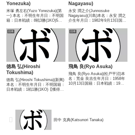
Yonezuka)
Nagayasu)
米塚 勇左右(Yuzo Yonezuka)(第
永安 潤之介(Junnosuke
一) 本名：不明生年月日：不明国
Nagayasu)(川島)本名：永安 潤之
籍：日本戦績：8戦3勝(1KO)5
介生年月日：1982年9月13日国
敗 【獲得タイトル】なし 【戦
籍：日本戦績：32戦14勝(4KO)14
歴】1946/06/18 ○6R判定 (採点
敗4分【獲得タイトル】なし【戦
日本
日本
不明) 白川 雄七(高
歴】2003/03/10 ○4RKO 野原
津)1946/08/09 ○2R...
よしひで(チャイ...
徳島 弘(Hiroshi
飛鳥 良(Ryo Asuka)
Tokushima)
飛鳥 良(Ryo Asuka)(松戸平沼)本
名：荒金 良吉生年月日：1958年
徳島 弘(Hiroshi Tokushima)(新興)
10月13日国籍：日本戦績：19戦8
本名：不明生年月日：不明国籍：
勝(5KO)10敗1分【獲得タイト
日本戦績：1戦1勝(1KO)【獲得タ
ル】なし【戦歴】1977/07/17
イトル】なし【戦歴】
○2RKO 尾崎 勝(大
1948/09/18 ○2RKO 瀧澤 五郎
川)1977/10/21 ○4...
(新興)【補足情報】・戦績/戦歴は
判明済みのもののみ記載...
田中 克典(Katsunori Tanaka)