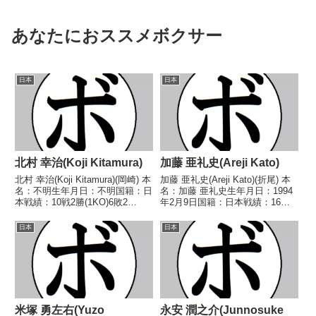
あなたにおススメボクサー
日本
日本
北村 幸治(Koji Kitamura)
加藤 亜礼史(Areji Kato)
北村 幸治(Koji Kitamura)(岡崎) 本
加藤 亜礼史(Areji Kato)(折尾) 本
名：不明生年月日：不明国籍：日
名：加藤 亜礼史生年月日：1994
本戦績：10戦2勝(1KO)6敗2
年2月9日国籍：日本戦績：16戦
分 【獲得タイトル】なし 【戦
10勝(3KO)6敗 【獲得タイトル】
歴】1984/07/21 ○2RKO 兵藤
2013年度西部日本フェザー級新
日本
日本
哲也(平和)■1984年度中日本スー
人王 【戦歴】2011/07/03 ○4R
パーライト級新...
判定 3-0(...
米塚 勇左右(Yuzo
永安 潤之介(Junnosuke