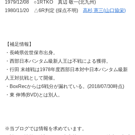
1979/12/08 ○1RTKO 真辺 敬一(北九州)
1980/11/20 △6R判定 (採点不明)
高杉 憲三(山口協栄)
【補足情報】
・長崎県佐世保市出身。
・西部日本バンタム級新人王は不戦による獲得。
・行田 末雄戦は1978年度西部日本対中日本バンタム級新
人王対抗戦として開催。
・BoxRecからは6戦分が漏れている。(2018/07/30時点)
・東 伸博(BVD)とは別人。
※当ブログでは情報を求めています。