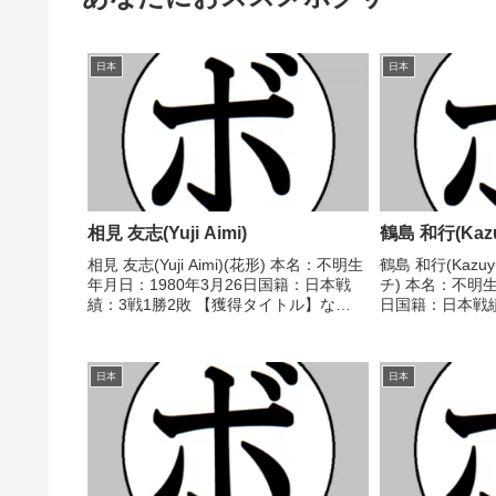
日本
日本
相見 友志(Yuji Aimi)
鶴島 和行(Kazuy
相見 友志(Yuji Aimi)(花形) 本名：不明生
鶴島 和行(Kazuyu
年月日：1980年3月26日国籍：日本戦
チ) 本名：不明生
績：3戦1勝2敗 【獲得タイトル】な
日国籍：日本戦績
し 【戦歴】2001/08/27 ●4R判定 0-
得タイトル】な
3(38-39、38-39、38-39) 石川 潤(大
1994/06/07 △
橋)2...
38、38...
日本
日本