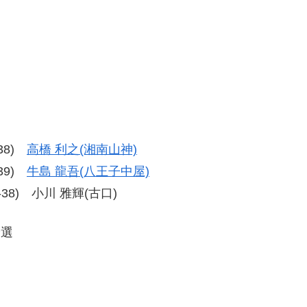
-38)
高橋 利之(湘南山神)
-39)
牛島 龍吾(八王子中屋)
38-38) 小川 雅輝(古口)
予選