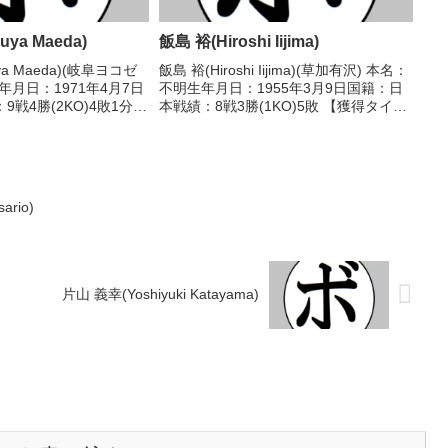
uya Maeda)
飯島 裕(Hiroshi Iijima)
ya Maeda)(岐阜ヨコゼ
飯島 裕(Hiroshi Iijima)(草加有沢) 本名：
年月日：1971年4月7日
不明生年月日：1955年3月9日国籍：日
戦4勝(2KO)4敗1分
本戦績：8戦3勝(1KO)5敗 【獲得タイト
】なし【戦歴】
ル】なし 【戦歴】1980/01/22 ●4R判
●1RKO 鷹條 直人(中
定 (採点不明) 中村 武良(三迫)1980/0...
...
rio)
片山 義幸(Yoshiyuki Katayama)