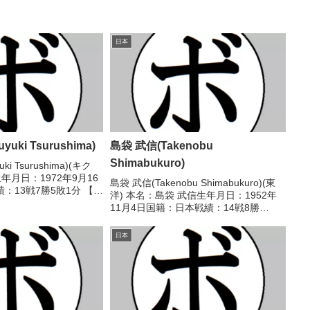
日本
uki Tsurushima)
島袋 武信(Takenobu
Shimabukuro)
ki Tsurushima)(キク
年月日：1972年9月16
島袋 武信(Takenobu Shimabukuro)(東
：13戦7勝5敗1分 【獲
洋) 本名：島袋 武信生年月日：1952年
し 【戦歴】
11月4日国籍：日本戦績：14戦8勝
4R判定 1-1(40-38、38-
(2KO)5敗1分 【獲得タイトル】な
し 【戦歴】1972/12/08 ○6R判定 (採点
日本
不明) 小林 ...