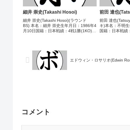
細井 崇史(Takashi Hosoi)
前田 達也(Tats
細井 崇史(Takashi Hosoi)(ラウンド
前田 達也(Tatsu
BS) 本名：細井 崇史生年月日：1986年4
キ)本名：不明生
月10日国籍：日本戦績：4戦1勝(1KO)3
国籍：日本戦績：9
敗 【獲得タイトル】なし 【戦歴】
【獲得タイトル
2019/06/28 ●4R判定 0-3(37-39、37-
1995/03/12 
39、...
日)1995/05/03 ○
エドウィン・ロサリオ(Edwin Rosa
コメント