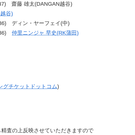
39-37) 齋藤 雄太(DANGAN越谷)
N越谷)
、40-36) ディン・ヤーフェイ(中)
-36)
仲里ニンジャ 早史(RK蒲田)
ングチケットドットコム
)
精査の上反映させていただきますので