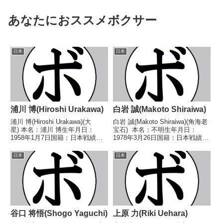
あなたにおススメボクサー
日本
日本
浦川 博(Hiroshi Urakawa)
白岩 誠(Makoto Shiraiwa)
浦川 博(Hiroshi Urakawa)(大
白岩 誠(Makoto Shiraiwa)(角海老
星) 本名：浦川 博生年月日：
宝石) 本名：不明生年月日：
1958年1月7日国籍：日本戦績：6
1978年3月26日国籍：日本戦績：
戦4勝(2KO)2敗 【獲得タイトル】
7戦4勝(3KO)3敗 【獲得タイト
1980年度西日本フェザー級新人
ル】なし 【戦歴】2002/05/18
日本
日本
王 【戦歴】1979/10/13
●1RTKO 塚田 安史(金
○3RKO 山本 寿利(...
子)2002/0...
谷口 将悟(Shogo Yaguchi)
上原 力(Riki Uehara)