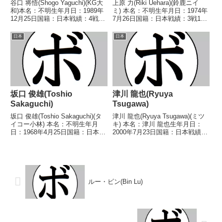
谷口 将悟(Shogo Yaguchi)(KG大
上原 力(Riki Uehara)(鈴鹿ニイ
和)本名：不明生年月日：1989年
ミ) 本名：不明生年月日：1974年
12月25日国籍：日本戦績：4戦1
7月26日国籍：日本戦績：3戦1勝
勝2敗1分【獲得タイトル】なし
2敗 【獲得タイトル】なし 【戦
【戦歴】2011/06/05 △4R判定
歴】1995/06/10 ○4R判定 (採点
日本
日本
1-0(39-37、38-38、38-38) 柴田
不明) 神谷 正和(岡
...
崎)1995/12/23 ●...
坂口 俊雄(Toshio
津川 龍也(Ryuya
Sakaguchi)
Tsugawa)
坂口 俊雄(Toshio Sakaguchi)(タ
津川 龍也(Ryuya Tsugawa)(ミツ
イコー小林) 本名：不明生年月
キ) 本名：津川 龍也生年月日：
日：1968年4月25日国籍：日本戦
2000年7月23日国籍：日本戦績：
績：9戦6勝(3KO)3敗 【獲得タイ
17戦14勝(9KO)3敗 【獲得タイト
トル】なし 【戦歴】
ル】2015年度U-15西日本大会中
1992/11/09 ○4R判定 (採点不
学生の部52.5kg級優勝(アマチュ
明) タイガー・フキ(マ...
ア)2018年...
ルー・ビン(Bin Lu)