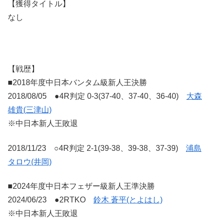
【獲得タイトル】
なし
【戦歴】
■2018年度中日本バンタム級新人王決勝
2018/08/05 ●4R判定 0-3(37-40、37-40、36-40)
大森
雄貴(三津山)
※中日本新人王敗退
2018/11/23 ○4R判定 2-1(39-38、39-38、37-39)
浦島
タロウ(井岡)
■2024年度中日本フェザー級新人王準決勝
2024/06/23 ●2RTKO
鈴木 蒼平(とよはし)
※中日本新人王敗退