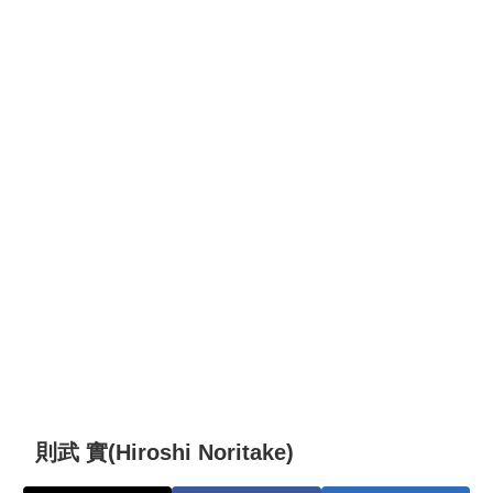
則武 實(Hiroshi Noritake)