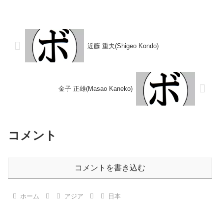
1996年全日本社会人選手権フラ
イトル】なし 【戦歴】
イ級優勝(アマチュア)【戦歴】
1985/03/10 ●4R判定 (採点不
1998/02/24 ○4RK...
明) 水尾 義任(大
分)1985/07/17 ●3RKO 小川 ...
近藤 重夫(Shigeo Kondo)
金子 正雄(Masao Kaneko)
コメント
コメントを書き込む
ホーム
アジア
日本