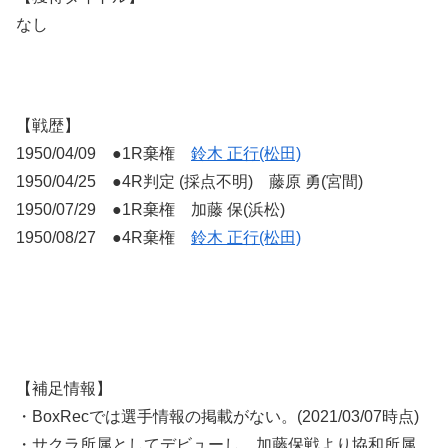
なし
【戦歴】
1950/04/09 ●1R棄権
鈴木 正行(松田)
1950/04/25 ●4R判定 (採点不明) 藤原 勇(宮間)
1950/07/29 ●1R棄権 加藤 保(浜松)
1950/08/27 ●4R棄権
鈴木 正行(松田)
【補足情報】
・BoxRecでは選手情報の掲載がない。(2021/03/07時点)
・サクラ所属としてデビューし、加藤保戦より協和所属。