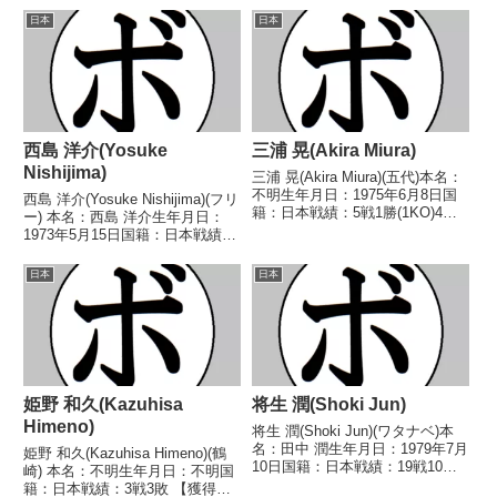
○2RKO 加瀬 隆二(さざ
し 【戦歴】1969/03/29 △4R判
日本
日本
れ)1992/06/06 ...
定 (採点不明) 佐野 時雄(福岡中
央)1969/06...
西島 洋介(Yosuke
三浦 晃(Akira Miura)
Nishijima)
三浦 晃(Akira Miura)(五代)本名：
不明生年月日：1975年6月8日国
西島 洋介(Yosuke Nishijima)(フリ
籍：日本戦績：5戦1勝(1KO)4敗
ー) 本名：西島 洋介生年月日：
【獲得タイトル】なし【戦歴】
1973年5月15日国籍：日本戦績：
1997/04/06 ●4R負傷判定 (採点
27戦24勝(15KO)2敗1分 【獲得タ
不明) 大谷 隆(館
イトル】NABO北米クルーザー級
日本
日本
林)1997/07/28 ●1...
王座第6代OPBF東洋太平洋クル
ーザー級王座W...
姫野 和久(Kazuhisa
将生 潤(Shoki Jun)
Himeno)
将生 潤(Shoki Jun)(ワタナベ)本
名：田中 潤生年月日：1979年7月
姫野 和久(Kazuhisa Himeno)(鶴
10日国籍：日本戦績：19戦10勝
崎) 本名：不明生年月日：不明国
(6KO)6敗3分【獲得タイトル】
籍：日本戦績：3戦3敗 【獲得タ