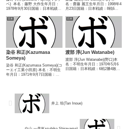
ベ) 本名：藤野 大作生年月日：
名：齋藤 麗王生年月日：1998年4
1978年9月30日国籍：日本戦績：
月23日国籍：日本戦績：8戦6勝
6戦3勝(2KO)2敗1分 【獲得タイ
(6KO)2敗 【獲得タイトル】2014
トル】なし 【戦歴】
年度高校選抜ライト級優勝(アマ
日本
日本
2002/02/05 △4R判定 0-1(38-
チュア)2015年度高校選抜ライト
39、38...
級優勝(アマチュア)20...
染谷 和正(Kazumasa
渡部 淳(Jun Watanabe)
Someya)
渡部 淳(Jun Watanabe)(野口)本
名：不明生年月日：1970年5月6
染谷 和正(Kazumasa Someya)(コ
日国籍：日本戦績：6戦2勝4敗
ーエイ工業小田原) 本名：不明生
【獲得タイトル】なし【戦歴】
年月日：1971年9月7日国籍：日
1990/05/15 ●1RKO 康 哲虎(草
本戦績：14戦8勝(1KO)4敗2
加有沢)1990/12/25 ○4R判定 (採
分 【獲得タイトル】なし 【戦
点不明) ...
歴】1992/10/25 ○4R判定 (採点
不明) 武田 利晴...
井上 坦(Tan Inoue)
白山 一彦(Kazuhiko Shirayama)