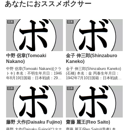
あなたにおススメボクサー
日本
日本
中野 侶章(Tomoaki
金子 伸三郎(Shinzaburo
Nakano)
Kaneko)
中野 侶章(Tomoaki Nakano)(クラ
金子 伸三郎(Shinzaburo Kaneko)
トキ) 本名：不明生年月日：1946
(石橋) 本名：金 丙泰生年月日：
年8月19日国籍：日本戦績：29戦
1942年7月10日国籍：日本戦績：
13勝(2KO)12敗4分 【獲得タイト
30戦13勝(3KO)13敗4分 【獲得タ
ル】なし 【戦歴】1964/09/28
イトル】なし 【戦歴】
日本
日本
○3RTKO 岩本 敏夫(大阪帝
1966/03/11 ○4R判定 (採点不
拳)196...
明) 荒井 貴...
藤野 大作(Daisaku Fujino)
齋藤 麗王(Reo Saito)
藤野 大作(Daisaku Fujino)(ワタナ
齋藤 麗王(Reo Saito)(帝拳) 本