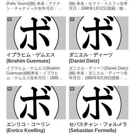
(Felix Sturm)(独) 本名：アドナ
(独) 本名：セファ・イスフィ生年
ン・チャティッチ生年月日：
月日：1990年1月22日国籍：独戦
1979年1月31日国籍：独戦績：56
績：48戦41勝(24KO)5敗2分 【獲
戦45勝(20KO)7敗3分1無効試
得タイトル】BDBドイツインタ
独
独
合 【獲得タイトル】1998年度独
ーナショナルライトヘビー級暫定
選手権ライトミドル級優勝(アマ
王座EPBCユーラシア...
チュ...
イブラヒム・ゲムエス
ダニエル・ディーツ
(Ibrahim Guemues)
(Daniel Dietz)
イブラヒム・ゲムエス(Ibrahim
ダニエル・ディーツ(Daniel Dietz)
Guemues)(独)本名：イブラヒ
(独) 本名：ダニエル・ディーツ生
ム・ゲムエス生年月日：1989年
年月日：1995年9月29日国籍：独
12月29日国籍：独戦績：25戦25
戦績：17戦15勝(14KO)1敗1
勝(23KO)【獲得タイトル】GBA
分 【獲得タイトル】BDB独イン
独
独
インターナショナルミドル級王座
ターナショナルヘビー級王座IBF
WBO欧州ミドル級王座IBF地中...
欧州ヘビー級王座IBO欧...
エンリコ・コーリン
セバスチャン・フォルメラ
(Enrico Koelling)
(Sebastian Formella)