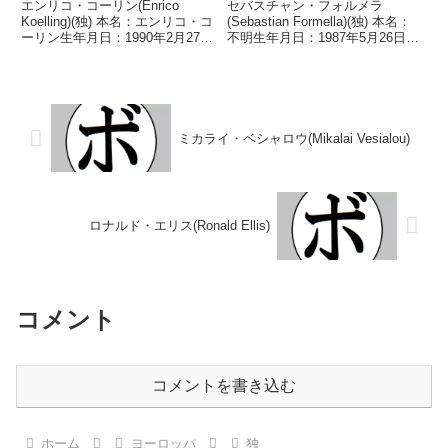
エンリコ・コーリン(Enrico
セバスチャン・フォルメラ
Koelling)(独) 本名：エンリコ・コ
(Sebastian Formella)(独) 本名：
ーリン生年月日：1990年2月27日
不明生年月日：1987年5月26日国
国籍：独戦績：34戦29勝(10KO)5
籍：独戦績：30戦27勝(14KO)3
敗 【獲得タイトル】WBOライト
敗 【獲得タイトル】GBA独イン
ヘビー級ユース王座WBAインタ
ターナショナルミドル級王座
ーコンチネンタルライトヘ...
GBCインターコンチネンタル
ス...
ミカライ・ベシャロウ(Mikalai Vesialou)
ロナルド・エリス(Ronald Ellis)
コメント
コメントを書き込む
ホーム
ヨーロッパ
独