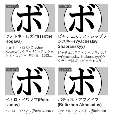
ウクライナ
ウクライナ
ツォトネ・ロガバ(Tsotne
ビャチェスラフ・シャブラ
Rogava)
ンスキー(Vyacheslav
Shabranskyy)
ツォトネ・ロガバ(Tsotne
Rogava)(ウクライナ) 本名：ツォ
ビャチェスラフ・シャブランスキ
トネ・ロガバ生年月日：1993年5
ー(Vyacheslav Shabranskyy)(ウ
月2日国籍：ウクライナ戦績：14
クライナ)本名：ビャチェスラ
戦13勝(8KO)1敗 【獲得タイト
フ・シャブランスキー生年月日：
ル】WBC米国ヘビー級王座 【戦
1987年05月01日国籍：ウクライ
ウクライナ
ウクライナ
歴】2021/04/10 ○1RK...
ナ戦績：23戦21勝(17KO)2敗1分
【獲得タイトル】WBC...
ペトロ・イワノフ(Petro
バティル・アフメドフ
Ivanov)
(Botirzhon Akhmedov)
ペトロ・イワノフ(Petro Ivanov)
バティル・アフメドフ(Botirzhon