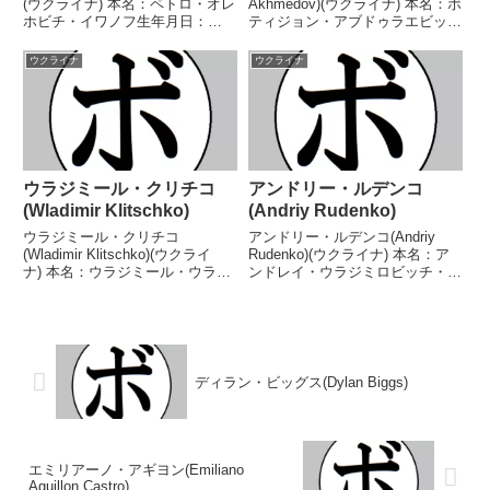
(ウクライナ) 本名：ペトロ・オレ
Akhmedov)(ウクライナ) 本名：ボ
ホビチ・イワノフ生年月日：
ティジョン・アブドゥラエビッ
1996年7月12日国籍：ウクライナ
チ・アフメドフ生年月日：1990
戦績：21戦18勝(13KO)1敗2
年12月20日国籍：ロシア戦績：
ウクライナ
ウクライナ
分 【獲得タイトル】WBCスーパ
14戦10勝(9KO)4敗 【獲得タイト
ーミドル級ユース王座WBCイン
ル】2015年度国際カデ...
タ...
ウラジミール・クリチコ
アンドリー・ルデンコ
(Wladimir Klitschko)
(Andriy Rudenko)
ウラジミール・クリチコ
アンドリー・ルデンコ(Andriy
(Wladimir Klitschko)(ウクライ
Rudenko)(ウクライナ) 本名：ア
ナ) 本名：ウラジミール・ウラジ
ンドレイ・ウラジミロビッチ・ル
ミロビッチ・クリチコ生年月日：
デンコ生年月日：1983年9月4日
1976年3月25日国籍：ウクライナ
国籍：ウクライナ戦績：41戦34
戦績：69戦64勝(53KO)5敗 【獲
勝(20KO)6敗1無効試合 【獲得タ
得タイトル】アトランタ五輪ス
イトル】ウクライナインターナ
ー...
シ...
ディラン・ビッグス(Dylan Biggs)
エミリアーノ・アギヨン(Emiliano
Aguillon Castro)