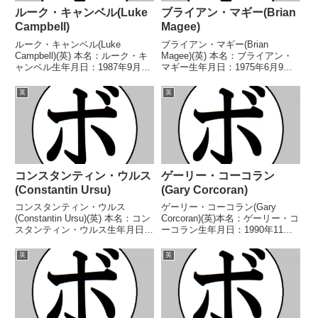
ルーク・キャンベル(Luke
ブライアン・マギー(Brian
Campbell)
Magee)
ルーク・キャンベル(Luke
ブライアン・マギー(Brian
Campbell)(英) 本名：ルーク・キ
Magee)(英) 本名：ブライアン・
ャンベル生年月日：1987年9月27
マギー生年月日：1975年6月9日
日国籍：イギリス戦績：24戦20
国籍：英戦績：42戦36勝(25KO)5
勝(16KO)4敗 【獲得タイトル】ロ
敗1分 【獲得タイトル】IBOイン
英
英
ンドンオリンピックバンタム級金
ターコンチネンタルスーパーミド
メダル(アマチュア)コモンウェ
ル級王座BBBofC英国スーパー...
ル...
コンスタンティン・ウルス
ゲーリー・コーコラン
(Constantin Ursu)
(Gary Corcoran)
コンスタンティン・ウルス
ゲーリー・コーコラン(Gary
(Constantin Ursu)(英) 本名：コン
Corcoran)(英)本名：ゲーリー・コ
スタンティン・ウルス生年月日：
ーコラン生年月日：1990年11月
2000年3月8日国籍：英戦績：15
12日国籍：英戦績：21戦18勝
戦15勝(6KO) 【獲得タイトル】
(8KO)3敗【獲得タイトル】WBO
英
英
BBBofC英南部ウェルター級王座
インターコンチネンタルスーパー
BBBofC英国ウェルター級...
ウェルター級王座WBOインター
コン...