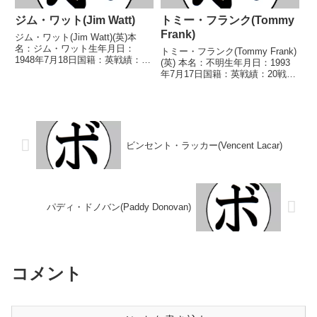
ジム・ワット(Jim Watt)
トミー・フランク(Tommy
Frank)
ジム・ワット(Jim Watt)(英)本
名：ジム・ワット生年月日：
トミー・フランク(Tommy Frank)
1948年7月18日国籍：英戦績：46
(英) 本名：不明生年月日：1993
戦38勝(27KO)8敗【獲得タイト
年7月17日国籍：英戦績：20戦15
ル】1968年度ABA英国選手権ラ
勝(3KO)4敗1分 【獲得タイトル】
イト級優勝(アマチュア)BBBofC
WBCインターナショナルスーパ
英国ライト級王座BBBofC英...
ーフライ級シルバー王座BBBofC
英中部スーパーフライ級王...
ビンセント・ラッカー(Vencent Lacar)
パディ・ドノバン(Paddy Donovan)
コメント