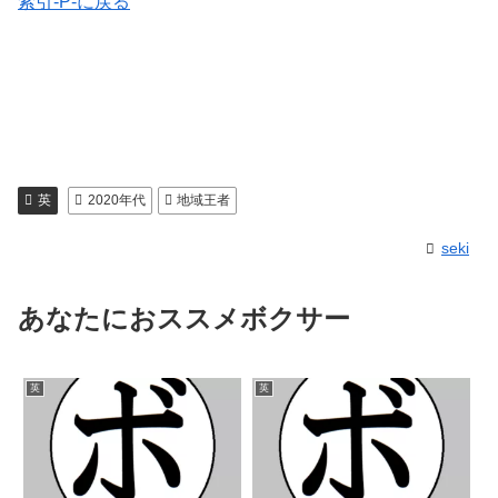
索引-P-に戻る
英
2020年代
地域王者
seki
あなたにおススメボクサー
英
英