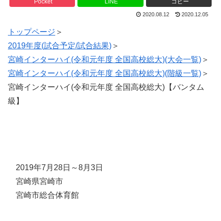
Pocket
LINE
コピー
2020.08.12
2020.12.05
トップページ
＞
2019年度(試合予定/試合結果)
＞
宮崎インターハイ(令和元年度 全国高校総大)(大会一覧)
＞
宮崎インターハイ(令和元年度 全国高校総大)(階級一覧)
＞
宮崎インターハイ(令和元年度 全国高校総大)【バンタム
級】
2019年7月28日～8月3日
宮崎県宮崎市
宮崎市総合体育館