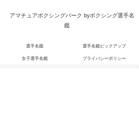
アマチュアボクシングパーク byボクシング選手名
鑑
選手名鑑
選手名鑑ピックアップ
女子選手名鑑
プライバシーポリシー