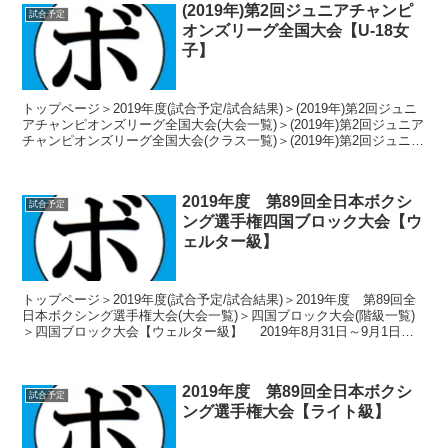
(2019年)第2回ジュニアチャンピ
試合予定
オンズリーグ全国大会【U-18女
子】
トップページ＞2019年度(試合予定/試合結果)＞(2019年)第2回ジュニ
アチャンピオンズリーグ全国大会(大会一覧)＞(2019年)第2回ジュニア
チャンピオンズリーグ全国大会(クラス一覧)＞(2019年)第2回ジュニア
チャンピオンズリーグ...
2019年度 第89回全日本ボクシ
試合予定
ング選手権四国ブロック大会【ウ
ェルター級】
トップページ＞2019年度(試合予定/試合結果)＞2019年度 第89回全
日本ボクシング選手権大会(大会一覧)＞四国ブロック大会(階級一覧)
＞四国ブロック大会【ウェルター級】 2019年8月31日～9月1日
愛媛県松山市 松山工業高校第2...
2019年度 第89回全日本ボクシ
試合予定
ング選手権大会【ライト級】