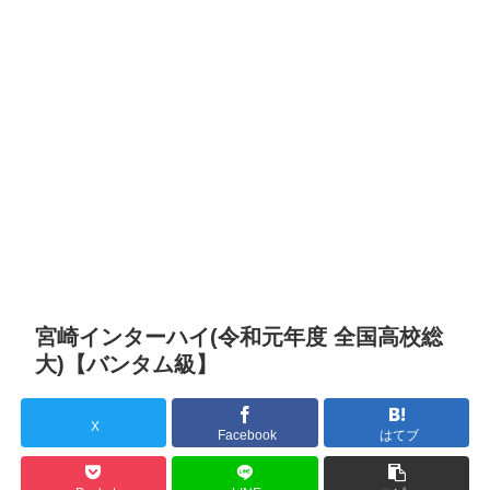
宮崎インターハイ(令和元年度 全国高校総
大)【バンタム級】
X
Facebook
はてブ