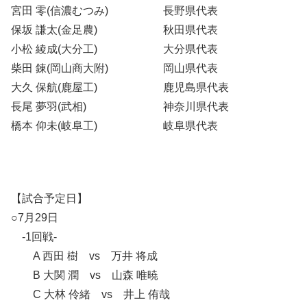
宮田 零(信濃むつみ) 長野県代表
保坂 謙太(金足農) 秋田県代表
小松 綾成(大分工) 大分県代表
柴田 錬(岡山商大附) 岡山県代表
大久 保航(鹿屋工) 鹿児島県代表
長尾 夢羽(武相) 神奈川県代表
橋本 仰未(岐阜工) 岐阜県代表
【試合予定日】
○7月29日
-1回戦-
A 西田 樹 vs 万井 将成
B 大関 潤 vs 山森 唯暁
C 大林 伶緒 vs 井上 侑哉