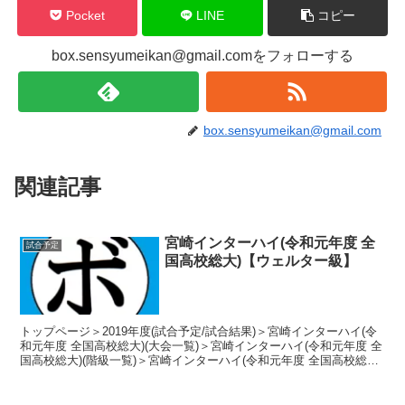
Pocket
LINE
コピー
box.sensyumeikan@gmail.comをフォローする
box.sensyumeikan@gmail.com
関連記事
宮崎インターハイ(令和元年度 全
試合予定
国高校総大)【ウェルター級】
トップページ＞2019年度(試合予定/試合結果)＞宮崎インターハイ(令
和元年度 全国高校総大)(大会一覧)＞宮崎インターハイ(令和元年度 全
国高校総大)(階級一覧)＞宮崎インターハイ(令和元年度 全国高校総大)
【ウェルター級】 2019年...