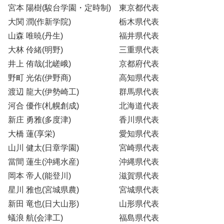
宮本 陽樹(駿台学園・定時制) 東京都代表
大関 潤(作新学院) 栃木県代表
山森 唯暁(丹生) 福井県代表
大林 伶緒(明野) 三重県代表
井上 侑哉(北嵯峨) 京都府代表
野町 光佑(伊野商) 高知県代表
渡辺 龍大(伊勢崎工) 群馬県代表
河合 優作(札幌創成) 北海道代表
新庄 勇雅(多度津) 香川県代表
大橋 蓮(享栄) 愛知県代表
山川 健太(日章学園) 宮崎県代表
當間 蓮生(沖縄水産) 沖縄県代表
岡本 帝人(能登川) 滋賀県代表
星川 雅也(宮城県農) 宮城県代表
新田 竜也(日大山形) 山形県代表
蟻浪 航(会津工) 福島県代表