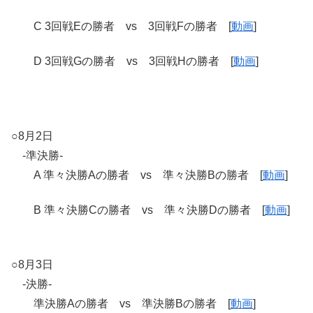
C 3回戦Eの勝者 vs 3回戦Fの勝者 [
動画
]
D 3回戦Gの勝者 vs 3回戦Hの勝者 [
動画
]
○8月2日
-準決勝-
A 準々決勝Aの勝者 vs 準々決勝Bの勝者 [
動画
]
B 準々決勝Cの勝者 vs 準々決勝Dの勝者 [
動画
]
○8月3日
-決勝-
準決勝Aの勝者 vs 準決勝Bの勝者 [
動画
]