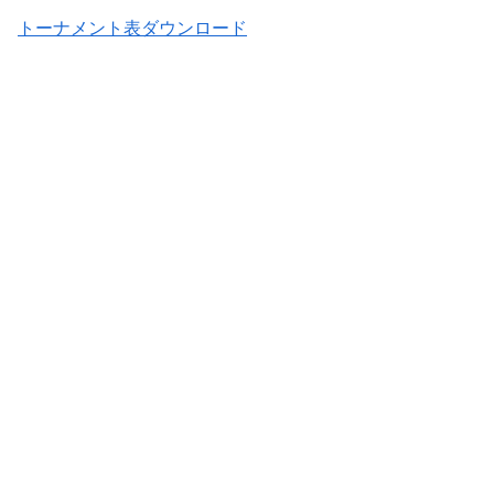
トーナメント表ダウンロード