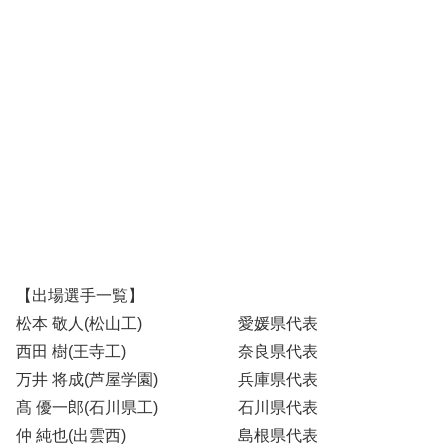
【出場選手一覧】
松本 敬人(松山工) 愛媛県代表
西田 樹(王寺工) 奈良県代表
万井 将成(芦屋学園) 兵庫県代表
髙 優一郎(石川県工) 石川県代表
仲 純也(出雲西) 島根県代表