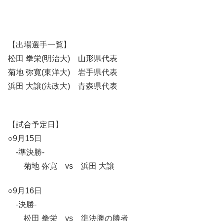
【出場選手一覧】
松田 拳栄(明治大) 山形県代表
菊地 弥寛(東洋大) 岩手県代表
浜田 大譲(法政大) 青森県代表
【試合予定日】
○9月15日
-準決勝-
菊地 弥寛 vs 浜田 大譲
○9月16日
-決勝-
松田 拳栄 vs 準決勝の勝者