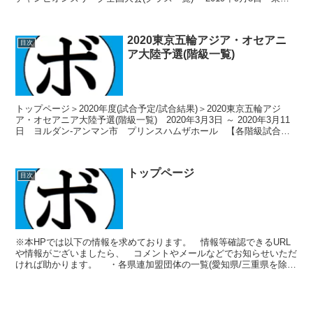
都文京区後楽一丁目3番...
2020東京五輪アジア・オセアニ
目次
ア大陸予選(階級一覧)
トップページ＞2020年度(試合予定/試合結果)＞2020東京五輪アジ
ア・オセアニア大陸予選(階級一覧) 2020年3月3日 ～ 2020年3月11
日 ヨルダン-アンマン市 プリンスハムザホール 【各階級試合予
定/結果】 男子フライ級(...
トップページ
目次
※本HPでは以下の情報を求めております。 情報等確認できるURL
や情報がございましたら、 コメントやメールなどでお知らせいただ
ければ助かります。 ・各県連加盟団体の一覧(愛知県/三重県を除
く) ・以下大会のトーナメント表および試合結果 ...