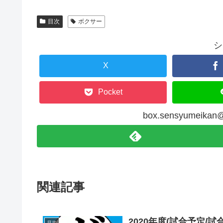
目次
ボクサー
シ
X
Pocket
box.sensyumeik
関連記事
2020年度(試合予定/試
目次