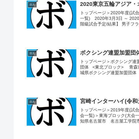
2020東京五輪アジア
目次
トップページ＞2020年度(試
一覧) 2020年3月3日 ～ 
階級試合予定/結果】 男子フライ
ボクシング連盟加盟団
目次
トップページ＞ボクシング連
団体 <東北ブロック> 青
城県ボクシング連盟加盟団体 
宮崎インターハイ(令和
目次
トップページ＞2019年度(試
会一覧)＞東海ブロック(大会一
知県名古屋市 名古屋工学院専