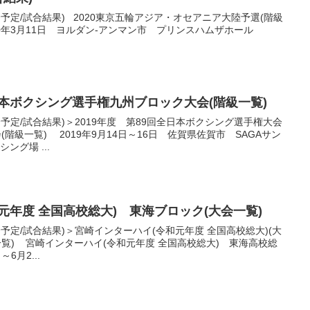
合予定/試合結果) 2020東京五輪アジア・オセアニア大陸予選(階級
2020年3月11日 ヨルダン-アンマン市 プリンスハムザホール
全日本ボクシング選手権九州ブロック大会(階級一覧)
合予定/試合結果)＞2019年度 第89回全日本ボクシング選手権大会
(階級一覧) 2019年9月14日～16日 佐賀県佐賀市 SAGAサン
ング場 ...
元年度 全国高校総大) 東海ブロック(大会一覧)
合予定/試合結果)＞宮崎インターハイ(令和元年度 全国高校総大)(大
一覧) 宮崎インターハイ(令和元年度 全国高校総大) 東海高校総
6月2...