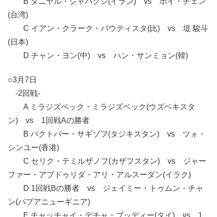
B ダニヤル・シャバクシ(イラン) vs ポイ・チェン
(台湾)
C イアン・クラーク・バウティスタ(比) vs 堤 駿斗
(日本)
D チャン・ヨン(中) vs ハン・サンミョン(韓)
○3月7日
-2回戦-
A ミラジズベック・ミラジズベック(ウズベキスタ
ン) vs 1回戦Aの勝者
B バクトバー・サギゾフ(タジキスタン) vs ツォ・
シンユー(香港)
C セリク・テミルザノフ(カザフスタン) vs ジャー
ファー・アブドゥリダ・アリ・アルスーダン(イラク)
D 1回戦Bの勝者 vs ジェイミー・トゥムン・チャ
ン(パプアニューギニア)
E チャッチャイ・デチャ・ブッディー(タイ) vs 1