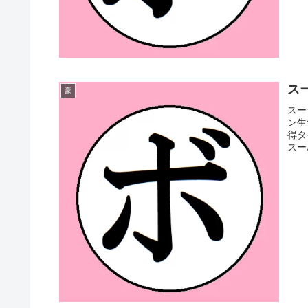
スー
豪
スー
ン生
得タ
スー