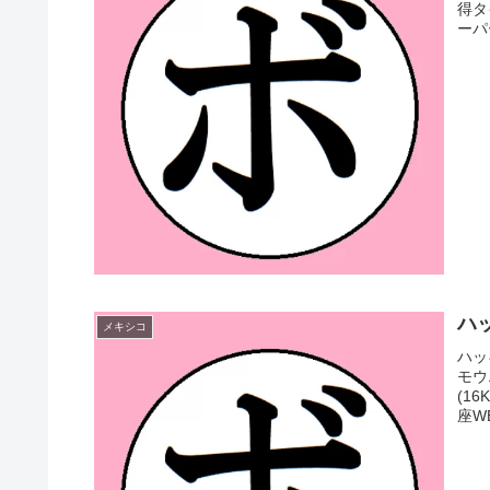
得タ
ーパ
ハッ
メキシコ
ハッ
モウ
(1
座W