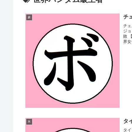
チェ
豪
チェ
ジョ
敗 
界女
タイ
米
タイ