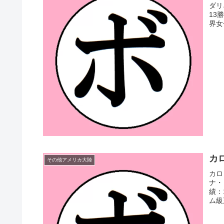
ダリ
13
界女子
カロ
その他アメリカ大陸
カロ
ナ・
績：
ム級