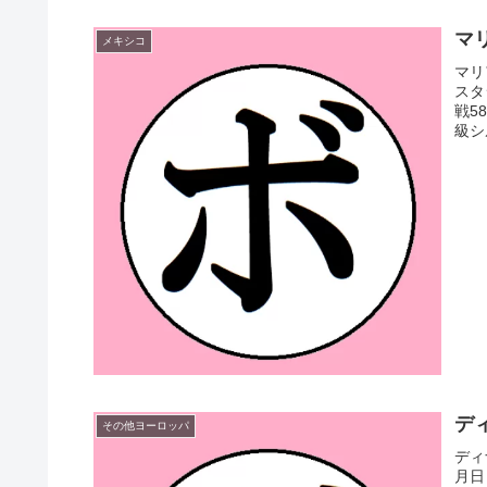
マリ
メキシコ
マリ
スタ
戦5
級シ
ディ
その他ヨーロッパ
ディ
月日