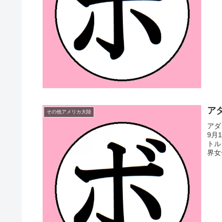
アダ
その他アメリカ大陸
アダ
9月
トル
界女