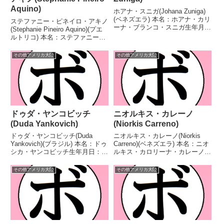
Aquino)
ホアナ・スニガ(Johana Zuniga)
(ベネズエラ) 本名：ホアナ・カリ
ステファニー・ピネイロ・アキノ
ーナ・ブランコ・スニガ生年月
(Stephanie Pineiro Aquino)(プエ
日：不明国籍：ベネズエラ戦績：
ルトリコ) 本名：ステファニー・
35戦21勝(14KO)13敗1分 【獲得
ピニェイロ・アキノ生年月日：
タイトル】なし 【戦歴】
1990年7月18日国籍：プエルトリ
その他アメリカ大陸
その他アメリカ大陸
2018/10/27 ○1RTKO フ...
コ戦績：11戦10勝(3KO)1敗 【獲
得タイトル】WB...
ドゥダ・ヤンコビッチ
ニオルキス・カレーノ
(Duda Yankovich)
(Niorkis Carreno)
ドゥダ・ヤンコビッチ(Duda
ニオルキス・カレーノ(Niorkis
Yankovich)(ブラジル) 本名：ドゥ
Carreno)(ベネズエラ) 本名：ニオ
シカ・ヤンコビッチ生年月日：
ルキス・カロリーナ・カレーノ・
1976年9月27日国籍：ブラジル戦
マルティネス生年月日：1998年1
績：15戦11勝(5KO)4敗 【獲得タ
月18日国籍：ベネズエラ戦績：
その他アメリカ大陸
その他アメリカ大陸
イトル】第3代WIBA世界女子ス
32戦26勝(21KO)6敗 【獲得タイ
ーパーライト級王座 【戦歴...
トル】なし 【戦歴】201...