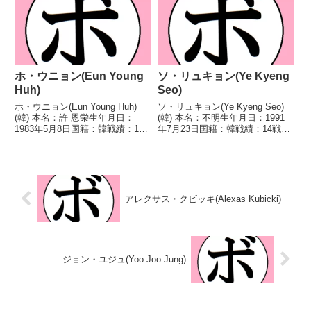
子ライトフライ級王座GBU世界
点不明) イ・ユリ
女子ライトフライ級王座第4代
(韓)2019/11/30...
IF...
ホ・ウニョン(Eun Young
ソ・リュキョン(Ye Kyeng
Huh)
Seo)
ホ・ウニョン(Eun Young Huh)
ソ・リュキョン(Ye Kyeng Seo)
(韓) 本名：許 恩栄生年月日：
(韓) 本名：不明生年月日：1991
1983年5月8日国籍：韓戦績：15
年7月23日国籍：韓戦績：14戦10
戦8勝6敗1分 【獲得タイトル】韓
勝(7KO)1敗3分 【獲得タイトル】
国女子ミニマム級王座韓国女子ミ
韓国女子ライトフライ級王座
ニマム級王座第4代IFBA世界女子
WBAアジア女子ミニマム級王
ミニマム級王座WBC世界女子ミ
座 【戦歴】2020/11/14 ...
ニ...
アレクサス・クビッキ(Alexas Kubicki)
ジョン・ユジュ(Yoo Joo Jung)