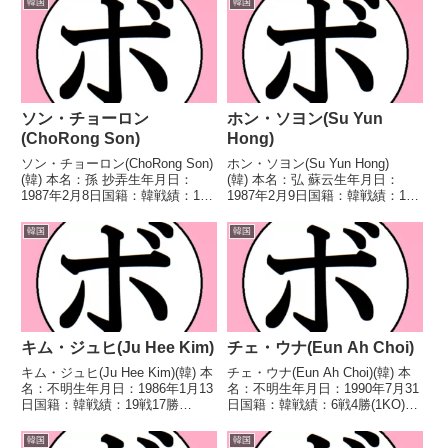
韓国
韓国
ソン・チョーロン
ホン・ソヨン(Su Yun
(ChoRong Son)
Hong)
ソン・チョーロン(ChoRong Son)
ホン・ソヨン(Su Yun Hong)
(韓) 本名：孫 抄弄生年月日：
(韓) 本名：弘 蘇云生年月日：
1987年2月8日国籍：韓戦績：15
1987年2月9日国籍：韓戦績：17
戦11勝(3KO)4敗 【獲得タイト
戦15勝(7KO)1敗1分 【獲得タイ
ル】韓国女子フライ級王座韓国女
トル】第6代WIBA世界女子ライ
韓国
韓国
子ライトフライ級王座第3代IFBA
トフライ級王座第7代WIBA世界
世界女子ミニマム級王座第2代
女子ライトフライ級王座第3代
W...
WB...
キム・ジュヒ(Ju Hee Kim)
チェ・ウナ(Eun Ah Choi)
キム・ジュヒ(Ju Hee Kim)(韓) 本
チェ・ウナ(Eun Ah Choi)(韓) 本
名：不明生年月日：1986年1月13
名：不明生年月日：1990年7月31
日国籍：韓戦績：19戦17勝
日国籍：韓戦績：6戦4勝(1KO)2
(8KO)1敗1分 【獲得タイトル】韓
敗 【獲得タイトル】なし 【戦
国女子フライ級王座UBO世界女
歴】2019/10/09 ●4R判定 0-3(採
韓国
韓国